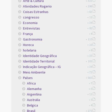
Arte & Cultura
» 333
Atividades Rogerio
» 186
Coisas Estranhas
» 63
congresso
» 11
Economia
» 34
Entrevistas
» 82
França
» 4
Gastronomia
» 115
Horeca
» 10
hotelaria
» 6
Identidade Geográfica
» 33
Identidade Territorial
» 103
Indicação Geográfica – IG
» 34
Meio Ambiente
» 72
Países
» 665
Africa
» 7
Alemanha
» 5
Argentina
» 11
Australia
» 5
Belgica
» 4
Brasil
» 270