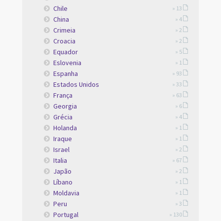
Chile
» 13
China
» 4
Crimeia
» 2
Croacia
» 2
Equador
» 5
Eslovenia
» 1
Espanha
» 93
Estados Unidos
» 33
França
» 63
Georgia
» 6
Grécia
» 4
Holanda
» 1
Iraque
» 1
Israel
» 2
Italia
» 67
Japão
» 2
Líbano
» 1
Moldavia
» 1
Peru
» 3
Portugal
» 130