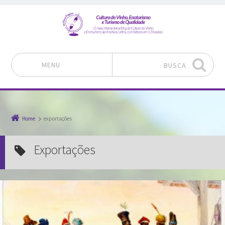
MENU
BUSCA
Pular para o conteúdo
Home
exportações
exportações