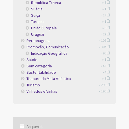
Republica Tcheca
» 6
Suécia
» 1
Suiça
» 17
Turquia
» 1
União Europeia
» 9
Uruguai
» 12
Personagens
» 108
Promoção, Comunicação
» 307
Indicação Geográfica
» 90
Saúde
» 1
Sem categoria
» 42
Sustentabilidade
» 4
Tesouro da Mata Atlântica
» 6
Turismo
» 296
Vinhedos e Vinhas
» 195
Arquivos