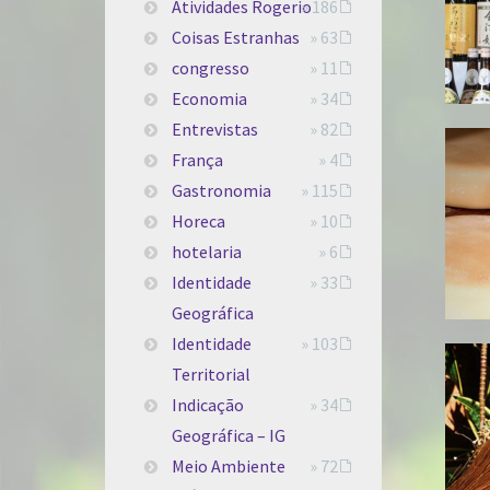
Atividades Rogerio
» 186
Coisas Estranhas
» 63
congresso
» 11
Economia
» 34
Entrevistas
» 82
França
» 4
Gastronomia
» 115
Horeca
» 10
hotelaria
» 6
Identidade
» 33
Geográfica
Identidade
» 103
Territorial
Indicação
» 34
Geográfica – IG
Meio Ambiente
» 72