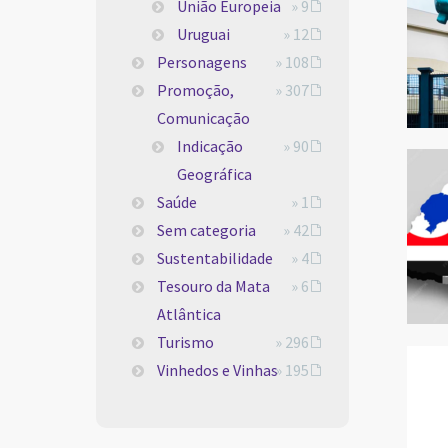
União Europeia
» 9
Uruguai
» 12
Personagens
» 108
Promoção,
» 307
Comunicação
Indicação
» 90
Geográfica
Saúde
» 1
Sem categoria
» 42
Sustentabilidade
» 4
Tesouro da Mata
» 6
Atlântica
Turismo
» 296
Vinhedos e Vinhas
» 195