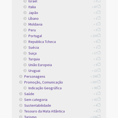
Israel
» 2
Italia
» 67
Japão
» 2
Líbano
» 1
Moldavia
» 1
Peru
» 3
Portugal
» 130
Republica Tcheca
» 6
Suécia
» 1
Suiça
» 17
Turquia
» 1
União Europeia
» 9
Uruguai
» 12
Personagens
» 108
Promoção, Comunicação
» 307
Indicação Geográfica
» 90
Saúde
» 1
Sem categoria
» 42
Sustentabilidade
» 4
Tesouro da Mata Atlântica
» 6
Turismo
» 296