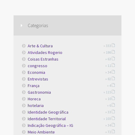
Categorias
Arte & Cultura
» 333
Atividades Rogerio
» 186
Coisas Estranhas
» 63
congresso
» 11
Economia
» 34
Entrevistas
» 82
França
» 4
Gastronomia
» 115
Horeca
» 10
hotelaria
» 6
Identidade Geográfica
» 33
Identidade Territorial
» 103
Indicação Geográfica – IG
» 34
Meio Ambiente
» 72