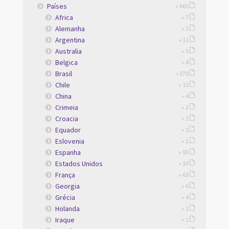
Países
» 665
Africa
» 7
Alemanha
» 5
Argentina
» 11
Australia
» 5
Belgica
» 4
Brasil
» 270
Chile
» 13
China
» 4
Crimeia
» 2
Croacia
» 2
Equador
» 5
Eslovenia
» 1
Espanha
» 93
Estados Unidos
» 33
França
» 63
Georgia
» 6
Grécia
» 4
Holanda
» 1
Iraque
» 1