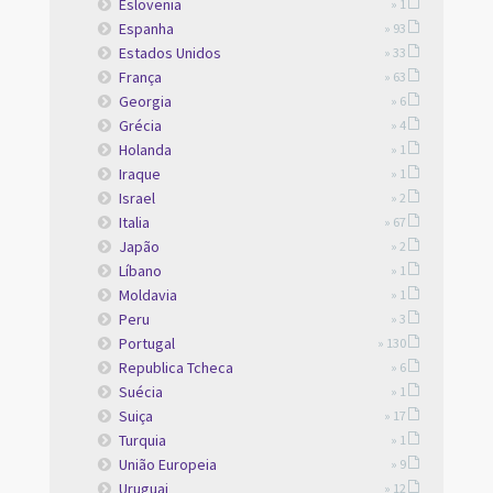
Eslovenia
» 1
Espanha
» 93
Estados Unidos
» 33
França
» 63
Georgia
» 6
Grécia
» 4
Holanda
» 1
Iraque
» 1
Israel
» 2
Italia
» 67
Japão
» 2
Líbano
» 1
Moldavia
» 1
Peru
» 3
Portugal
» 130
Republica Tcheca
» 6
Suécia
» 1
Suiça
» 17
Turquia
» 1
União Europeia
» 9
Uruguai
» 12