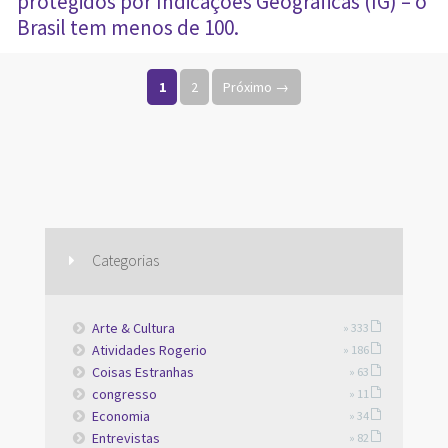
protegidos por Indicações Geográficas (IG) – o
Brasil tem menos de 100.
Paginação de posts
1
2
Próximo →
Categorias
Arte & Cultura
» 333
Atividades Rogerio
» 186
Coisas Estranhas
» 63
congresso
» 11
Economia
» 34
Entrevistas
» 82