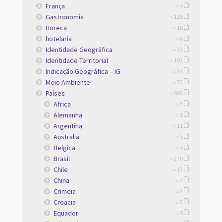
França
» 4
Gastronomia
» 115
Horeca
» 10
hotelaria
» 6
Identidade Geográfica
» 33
Identidade Territorial
» 103
Indicação Geográfica – IG
» 34
Meio Ambiente
» 72
Países
» 665
Africa
» 7
Alemanha
» 5
Argentina
» 11
Australia
» 5
Belgica
» 4
Brasil
» 270
Chile
» 13
China
» 4
Crimeia
» 2
Croacia
» 2
Equador
» 5