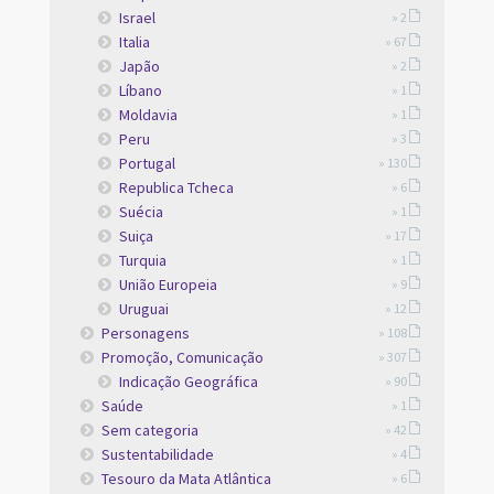
Israel
» 2
Italia
» 67
Japão
» 2
Líbano
» 1
Moldavia
» 1
Peru
» 3
Portugal
» 130
Republica Tcheca
» 6
Suécia
» 1
Suiça
» 17
Turquia
» 1
União Europeia
» 9
Uruguai
» 12
Personagens
» 108
Promoção, Comunicação
» 307
Indicação Geográfica
» 90
Saúde
» 1
Sem categoria
» 42
Sustentabilidade
» 4
Tesouro da Mata Atlântica
» 6