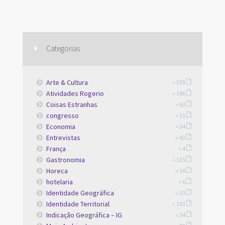
Categorias
Arte & Cultura
» 333
Atividades Rogerio
» 186
Coisas Estranhas
» 63
congresso
» 11
Economia
» 34
Entrevistas
» 82
França
» 4
Gastronomia
» 115
Horeca
» 10
hotelaria
» 6
Identidade Geográfica
» 33
Identidade Territorial
» 103
Indicação Geográfica – IG
» 34