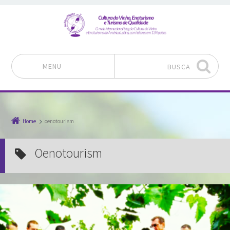
MENU
BUSCA
Pular para o conteúdo
Home
oenotourism
oenotourism