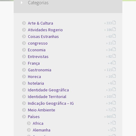
Categorias
Arte & Cultura
» 333
Atividades Rogerio
» 186
Coisas Estranhas
» 63
congresso
» 11
Economia
» 34
Entrevistas
» 82
França
» 4
Gastronomia
» 115
Horeca
» 10
hotelaria
» 6
Identidade Geográfica
» 33
Identidade Territorial
» 103
Indicação Geográfica – IG
» 34
Meio Ambiente
» 72
Países
» 665
Africa
» 7
Alemanha
» 5