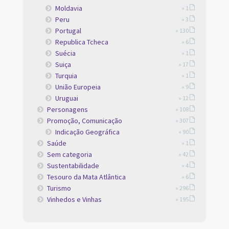
Moldavia
» 1
Peru
» 3
Portugal
» 130
Republica Tcheca
» 6
Suécia
» 1
Suiça
» 17
Turquia
» 1
União Europeia
» 9
Uruguai
» 12
Personagens
» 108
Promoção, Comunicação
» 307
Indicação Geográfica
» 90
Saúde
» 1
Sem categoria
» 42
Sustentabilidade
» 4
Tesouro da Mata Atlântica
» 6
Turismo
» 296
Vinhedos e Vinhas
» 195