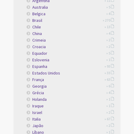
Argentina
» 11
Australia
» 5
Belgica
» 4
Brasil
» 270
Chile
» 13
China
» 4
Crimeia
» 2
Croacia
» 2
Equador
» 5
Eslovenia
» 1
Espanha
» 93
Estados Unidos
» 33
França
» 63
Georgia
» 6
Grécia
» 4
Holanda
» 1
Iraque
» 1
Israel
» 2
Italia
» 67
Japão
» 2
Líbano
» 1