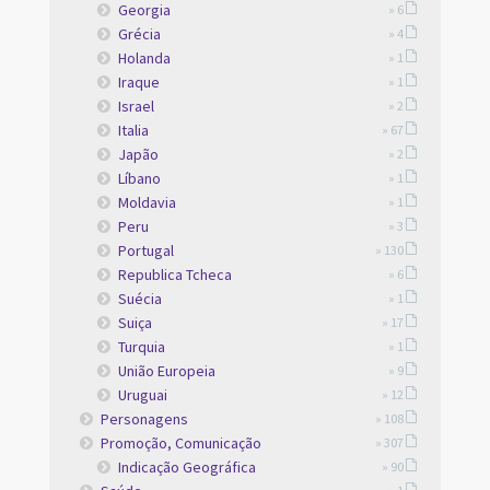
Georgia
» 6
Grécia
» 4
Holanda
» 1
Iraque
» 1
Israel
» 2
Italia
» 67
Japão
» 2
Líbano
» 1
Moldavia
» 1
Peru
» 3
Portugal
» 130
Republica Tcheca
» 6
Suécia
» 1
Suiça
» 17
Turquia
» 1
União Europeia
» 9
Uruguai
» 12
Personagens
» 108
Promoção, Comunicação
» 307
Indicação Geográfica
» 90