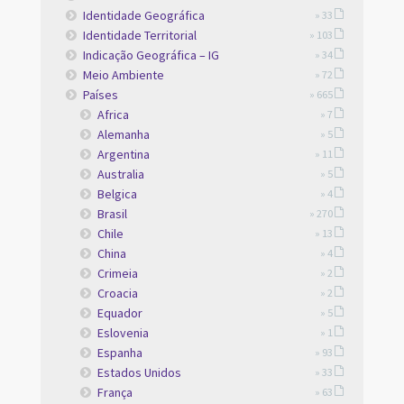
Identidade Geográfica
» 33
Identidade Territorial
» 103
Indicação Geográfica – IG
» 34
Meio Ambiente
» 72
Países
» 665
Africa
» 7
Alemanha
» 5
Argentina
» 11
Australia
» 5
Belgica
» 4
Brasil
» 270
Chile
» 13
China
» 4
Crimeia
» 2
Croacia
» 2
Equador
» 5
Eslovenia
» 1
Espanha
» 93
Estados Unidos
» 33
França
» 63