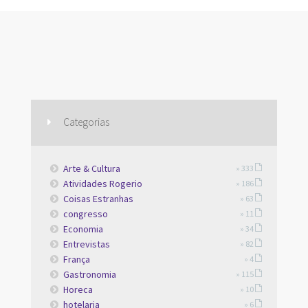
Categorias
Arte & Cultura
» 333
Atividades Rogerio
» 186
Coisas Estranhas
» 63
congresso
» 11
Economia
» 34
Entrevistas
» 82
França
» 4
Gastronomia
» 115
Horeca
» 10
hotelaria
» 6