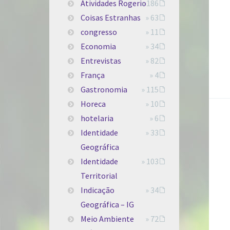
Atividades Rogerio
» 186
Coisas Estranhas
» 63
congresso
» 11
Economia
» 34
Entrevistas
» 82
França
» 4
Gastronomia
» 115
Horeca
» 10
hotelaria
» 6
Identidade
» 33
Geográfica
Identidade
» 103
Territorial
Indicação
» 34
Geográfica – IG
Meio Ambiente
» 72