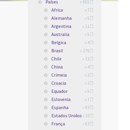
Países
» 665
Africa
» 7
Alemanha
» 5
Argentina
» 11
Australia
» 5
Belgica
» 4
Brasil
» 270
Chile
» 13
China
» 4
Crimeia
» 2
Croacia
» 2
Equador
» 5
Eslovenia
» 1
Espanha
» 93
Estados Unidos
» 33
França
» 63