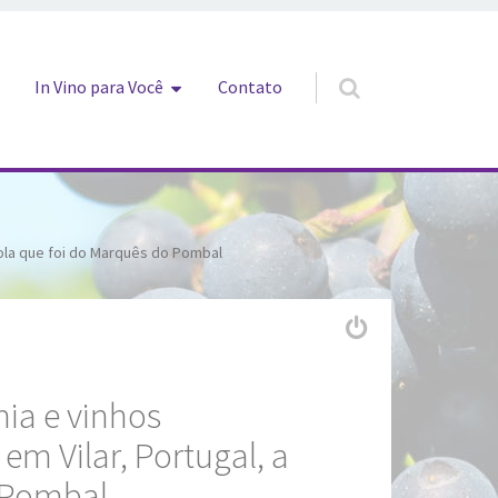
In Vino para Você
Contato
cola que foi do Marquês do Pombal
ia e vinhos
em Vilar, Portugal, a
o Pombal