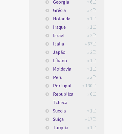
Georgia
» 6
Grécia
» 4
Holanda
» 1
Iraque
» 1
Israel
» 2
Italia
» 67
Japão
» 2
Líbano
» 1
Moldavia
» 1
Peru
» 3
Portugal
» 130
Republica
» 6
Tcheca
Suécia
» 1
Suiça
» 17
Turquia
» 1