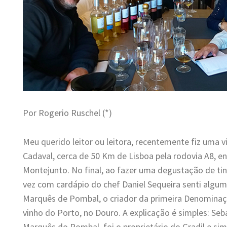
Por Rogerio Ruschel (*)
Meu querido leitor ou leitora, recentemente fiz uma vis
Cadaval, cerca de 50 Km de Lisboa pela rodovia A8, en
Montejunto. No final, ao fazer uma degustação de t
vez com cardápio do chef Daniel Sequeira senti algum
Marquês de Pombal, o criador da primeira Denomina
vinho do Porto, no Douro. A explicação é simples: Seb
Marquês do Pombal, foi o proprietário do Gradil e s