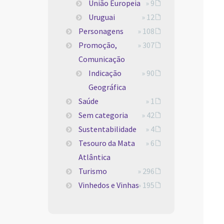
União Europeia
» 9
Uruguai
» 12
Personagens
» 108
Promoção,
» 307
Comunicação
Indicação
» 90
Geográfica
Saúde
» 1
Sem categoria
» 42
Sustentabilidade
» 4
Tesouro da Mata
» 6
Atlântica
Turismo
» 296
Vinhedos e Vinhas
» 195