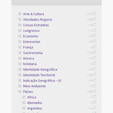
Arte & Cultura
» 333
Atividades Rogerio
» 186
Coisas Estranhas
» 63
congresso
» 11
Economia
» 34
Entrevistas
» 82
França
» 4
Gastronomia
» 115
Horeca
» 10
hotelaria
» 6
Identidade Geográfica
» 33
Identidade Territorial
» 103
Indicação Geográfica – IG
» 34
Meio Ambiente
» 72
Países
» 665
Africa
» 7
Alemanha
» 5
Argentina
» 11