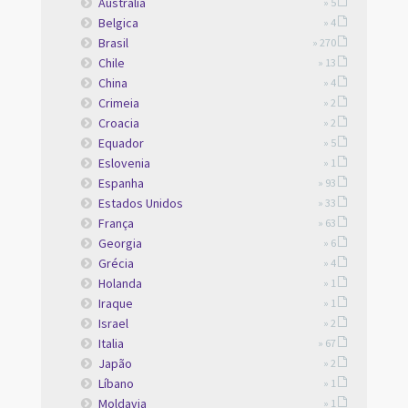
Australia
» 5
Belgica
» 4
Brasil
» 270
Chile
» 13
China
» 4
Crimeia
» 2
Croacia
» 2
Equador
» 5
Eslovenia
» 1
Espanha
» 93
Estados Unidos
» 33
França
» 63
Georgia
» 6
Grécia
» 4
Holanda
» 1
Iraque
» 1
Israel
» 2
Italia
» 67
Japão
» 2
Líbano
» 1
Moldavia
» 1