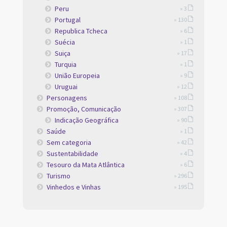
Peru
» 3
Portugal
» 130
Republica Tcheca
» 6
Suécia
» 1
Suiça
» 17
Turquia
» 1
União Europeia
» 9
Uruguai
» 12
Personagens
» 108
Promoção, Comunicação
» 307
Indicação Geográfica
» 90
Saúde
» 1
Sem categoria
» 42
Sustentabilidade
» 4
Tesouro da Mata Atlântica
» 6
Turismo
» 296
Vinhedos e Vinhas
» 195