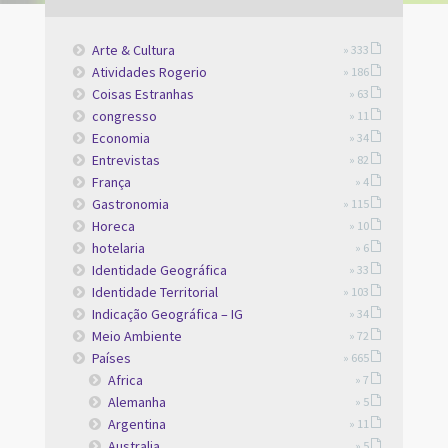
Arte & Cultura
» 333
Atividades Rogerio
» 186
Coisas Estranhas
» 63
congresso
» 11
Economia
» 34
Entrevistas
» 82
França
» 4
Gastronomia
» 115
Horeca
» 10
hotelaria
» 6
Identidade Geográfica
» 33
Identidade Territorial
» 103
Indicação Geográfica – IG
» 34
Meio Ambiente
» 72
Países
» 665
Africa
» 7
Alemanha
» 5
Argentina
» 11
Australia
» 5