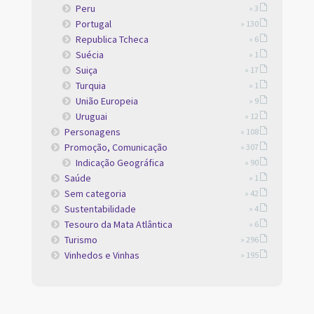
Peru
» 3
Portugal
» 130
Republica Tcheca
» 6
Suécia
» 1
Suiça
» 17
Turquia
» 1
União Europeia
» 9
Uruguai
» 12
Personagens
» 108
Promoção, Comunicação
» 307
Indicação Geográfica
» 90
Saúde
» 1
Sem categoria
» 42
Sustentabilidade
» 4
Tesouro da Mata Atlântica
» 6
Turismo
» 296
Vinhedos e Vinhas
» 195