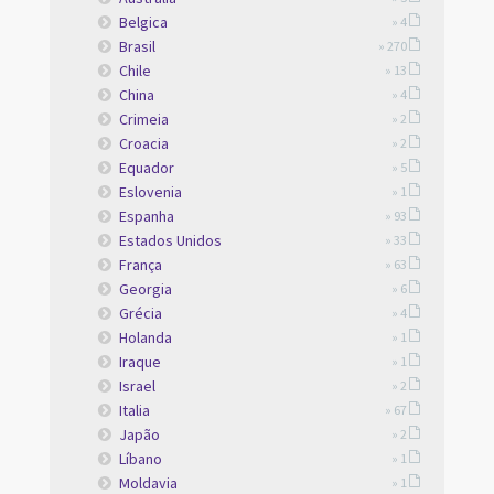
Belgica
» 4
Brasil
» 270
Chile
» 13
China
» 4
Crimeia
» 2
Croacia
» 2
Equador
» 5
Eslovenia
» 1
Espanha
» 93
Estados Unidos
» 33
França
» 63
Georgia
» 6
Grécia
» 4
Holanda
» 1
Iraque
» 1
Israel
» 2
Italia
» 67
Japão
» 2
Líbano
» 1
Moldavia
» 1