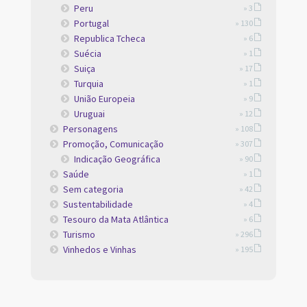
Peru
» 3
Portugal
» 130
Republica Tcheca
» 6
Suécia
» 1
Suiça
» 17
Turquia
» 1
União Europeia
» 9
Uruguai
» 12
Personagens
» 108
Promoção, Comunicação
» 307
Indicação Geográfica
» 90
Saúde
» 1
Sem categoria
» 42
Sustentabilidade
» 4
Tesouro da Mata Atlântica
» 6
Turismo
» 296
Vinhedos e Vinhas
» 195