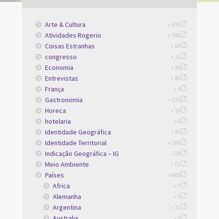
Arte & Cultura
» 333
Atividades Rogerio
» 186
Coisas Estranhas
» 63
congresso
» 11
Economia
» 34
Entrevistas
» 82
França
» 4
Gastronomia
» 115
Horeca
» 10
hotelaria
» 6
Identidade Geográfica
» 33
Identidade Territorial
» 103
Indicação Geográfica – IG
» 34
Meio Ambiente
» 72
Países
» 665
Africa
» 7
Alemanha
» 5
Argentina
» 11
Australia
» 5