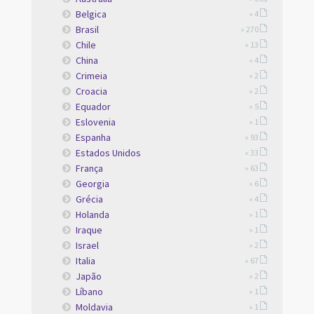
Belgica
» 4
Brasil
» 270
Chile
» 13
China
» 4
Crimeia
» 2
Croacia
» 2
Equador
» 5
Eslovenia
» 1
Espanha
» 93
Estados Unidos
» 33
França
» 63
Georgia
» 6
Grécia
» 4
Holanda
» 1
Iraque
» 1
Israel
» 2
Italia
» 67
Japão
» 2
Líbano
» 1
Moldavia
» 1