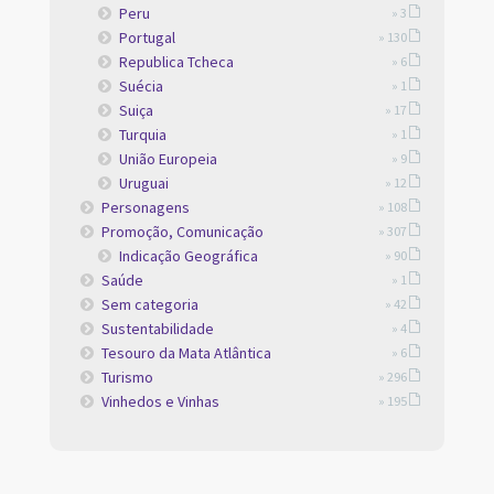
Peru
» 3
Portugal
» 130
Republica Tcheca
» 6
Suécia
» 1
Suiça
» 17
Turquia
» 1
União Europeia
» 9
Uruguai
» 12
Personagens
» 108
Promoção, Comunicação
» 307
Indicação Geográfica
» 90
Saúde
» 1
Sem categoria
» 42
Sustentabilidade
» 4
Tesouro da Mata Atlântica
» 6
Turismo
» 296
Vinhedos e Vinhas
» 195