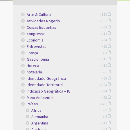
Arte & Cultura
» 333
Atividades Rogerio
» 186
Coisas Estranhas
» 63
congresso
» 11
Economia
» 34
Entrevistas
» 82
França
» 4
Gastronomia
» 115
Horeca
» 10
hotelaria
» 6
Identidade Geográfica
» 33
Identidade Territorial
» 103
Indicação Geográfica – IG
» 34
Meio Ambiente
» 72
Países
» 665
Africa
» 7
Alemanha
» 5
Argentina
» 11
Australia
» 5