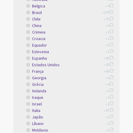
Belgica
» 4
Brasil
» 270
Chile
» 13
China
» 4
Crimeia
» 2
Croacia
» 2
Equador
» 5
Eslovenia
» 1
Espanha
» 93
Estados Unidos
» 33
França
» 63
Georgia
» 6
Grécia
» 4
Holanda
» 1
Iraque
» 1
Israel
» 2
Italia
» 67
Japão
» 2
Líbano
» 1
Moldavia
» 1