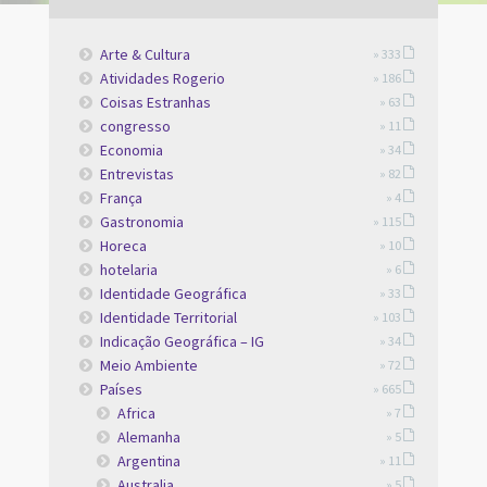
Arte & Cultura
» 333
Atividades Rogerio
» 186
Coisas Estranhas
» 63
congresso
» 11
Economia
» 34
Entrevistas
» 82
França
» 4
Gastronomia
» 115
Horeca
» 10
hotelaria
» 6
Identidade Geográfica
» 33
Identidade Territorial
» 103
Indicação Geográfica – IG
» 34
Meio Ambiente
» 72
Países
» 665
Africa
» 7
Alemanha
» 5
Argentina
» 11
Australia
» 5