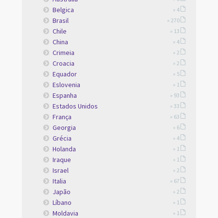
Belgica
» 4
Brasil
» 270
Chile
» 13
China
» 4
Crimeia
» 2
Croacia
» 2
Equador
» 5
Eslovenia
» 1
Espanha
» 93
Estados Unidos
» 33
França
» 63
Georgia
» 6
Grécia
» 4
Holanda
» 1
Iraque
» 1
Israel
» 2
Italia
» 67
Japão
» 2
Líbano
» 1
Moldavia
» 1