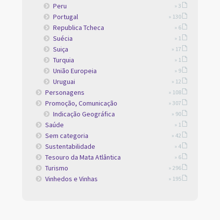
Peru
» 3
Portugal
» 130
Republica Tcheca
» 6
Suécia
» 1
Suiça
» 17
Turquia
» 1
União Europeia
» 9
Uruguai
» 12
Personagens
» 108
Promoção, Comunicação
» 307
Indicação Geográfica
» 90
Saúde
» 1
Sem categoria
» 42
Sustentabilidade
» 4
Tesouro da Mata Atlântica
» 6
Turismo
» 296
Vinhedos e Vinhas
» 195