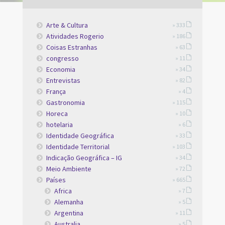
Arte & Cultura
» 333
Atividades Rogerio
» 186
Coisas Estranhas
» 63
congresso
» 11
Economia
» 34
Entrevistas
» 82
França
» 4
Gastronomia
» 115
Horeca
» 10
hotelaria
» 6
Identidade Geográfica
» 33
Identidade Territorial
» 103
Indicação Geográfica – IG
» 34
Meio Ambiente
» 72
Países
» 665
Africa
» 7
Alemanha
» 5
Argentina
» 11
Australia
» 5