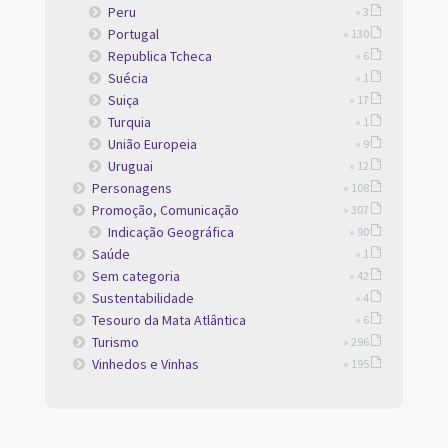
Peru
» 3
Portugal
» 130
Republica Tcheca
» 6
Suécia
» 1
Suiça
» 17
Turquia
» 1
União Europeia
» 9
Uruguai
» 12
Personagens
» 108
Promoção, Comunicação
» 307
Indicação Geográfica
» 90
Saúde
» 1
Sem categoria
» 42
Sustentabilidade
» 4
Tesouro da Mata Atlântica
» 6
Turismo
» 296
Vinhedos e Vinhas
» 195