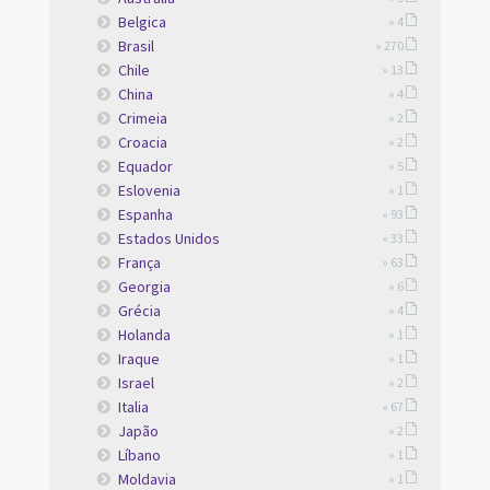
Belgica
» 4
Brasil
» 270
Chile
» 13
China
» 4
Crimeia
» 2
Croacia
» 2
Equador
» 5
Eslovenia
» 1
Espanha
» 93
Estados Unidos
» 33
França
» 63
Georgia
» 6
Grécia
» 4
Holanda
» 1
Iraque
» 1
Israel
» 2
Italia
» 67
Japão
» 2
Líbano
» 1
Moldavia
» 1