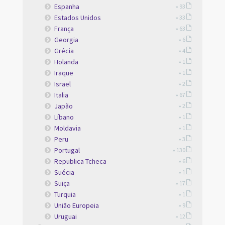
Espanha
» 93
Estados Unidos
» 33
França
» 63
Georgia
» 6
Grécia
» 4
Holanda
» 1
Iraque
» 1
Israel
» 2
Italia
» 67
Japão
» 2
Líbano
» 1
Moldavia
» 1
Peru
» 3
Portugal
» 130
Republica Tcheca
» 6
Suécia
» 1
Suiça
» 17
Turquia
» 1
União Europeia
» 9
Uruguai
» 12