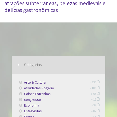
atrações subterrâneas, belezas medievais e
delícias gastronômicas
Categorias
Arte & Cultura
» 333
Atividades Rogerio
» 186
Coisas Estranhas
» 63
congresso
» 11
Economia
» 34
Entrevistas
» 82
França
» 4