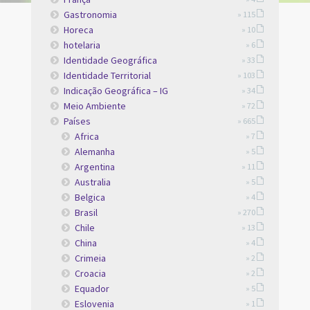
Gastronomia
» 115
Horeca
» 10
hotelaria
» 6
Identidade Geográfica
» 33
Identidade Territorial
» 103
Indicação Geográfica – IG
» 34
Meio Ambiente
» 72
Países
» 665
Africa
» 7
Alemanha
» 5
Argentina
» 11
Australia
» 5
Belgica
» 4
Brasil
» 270
Chile
» 13
China
» 4
Crimeia
» 2
Croacia
» 2
Equador
» 5
Eslovenia
» 1