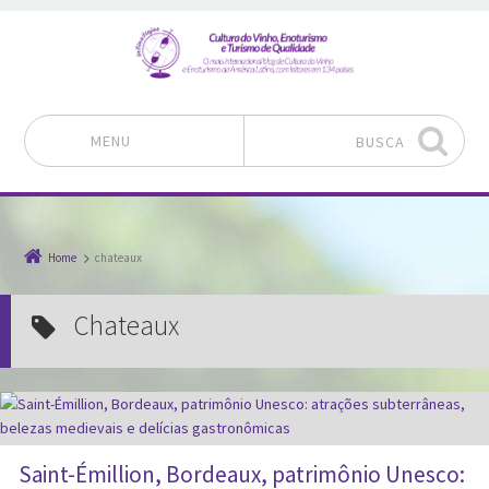
MENU
BUSCA
Pular para o conteúdo
Home
chateaux
chateaux
Saint-Émillion, Bordeaux, patrimônio Unesco: