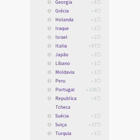
Georgia
» 6
Grécia
» 4
Holanda
» 1
Iraque
» 1
Israel
» 2
Italia
» 67
Japão
» 2
Líbano
» 1
Moldavia
» 1
Peru
» 3
Portugal
» 130
Republica
» 6
Tcheca
Suécia
» 1
Suiça
» 17
Turquia
» 1