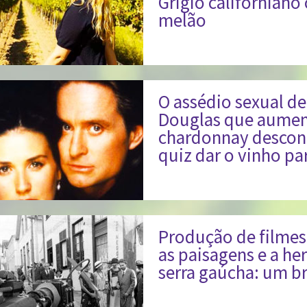
Grigio californiano
melão
O assédio sexual d
Douglas que aumen
chardonnay desconh
quiz dar o vinho pa
Produção de filmes 
as paisagens e a her
serra gaúcha: um br