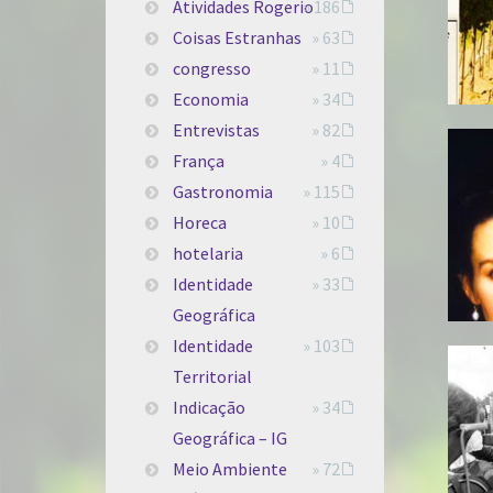
Atividades Rogerio
» 186
Coisas Estranhas
» 63
congresso
» 11
Economia
» 34
Entrevistas
» 82
França
» 4
Gastronomia
» 115
Horeca
» 10
hotelaria
» 6
Identidade
» 33
Geográfica
Identidade
» 103
Territorial
Indicação
» 34
Geográfica – IG
Meio Ambiente
» 72