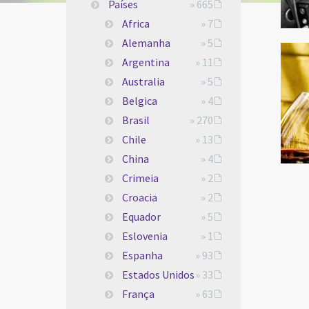
Países
» 665
Africa
» 7
Alemanha
» 5
Argentina
» 11
Australia
» 5
Belgica
» 4
Brasil
» 270
Chile
» 13
China
» 4
Crimeia
» 2
Croacia
» 2
Equador
» 5
Eslovenia
» 1
Espanha
» 93
Estados Unidos
» 33
França
» 63