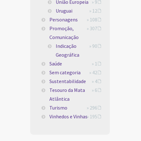
União Europeia
» 9
Uruguai
» 12
Personagens
» 108
Promoção,
» 307
Comunicação
Indicação
» 90
Geográfica
Saúde
» 1
Sem categoria
» 42
Sustentabilidade
» 4
Tesouro da Mata
» 6
Atlântica
Turismo
» 296
Vinhedos e Vinhas
» 195