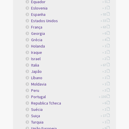
Equador
» 5
Eslovenia
» 1
Espanha
» 93
Estados Unidos
» 33
França
» 63
Georgia
» 6
Grécia
» 4
Holanda
» 1
Iraque
» 1
Israel
» 2
Italia
» 67
Japão
» 2
Líbano
» 1
Moldavia
» 1
Peru
» 3
Portugal
» 130
Republica Tcheca
» 6
Suécia
» 1
Suiça
» 17
Turquia
» 1
União Europeia
» 9