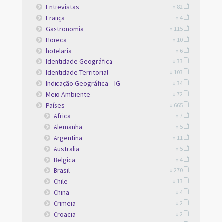
Entrevistas
» 82
França
» 4
Gastronomia
» 115
Horeca
» 10
hotelaria
» 6
Identidade Geográfica
» 33
Identidade Territorial
» 103
Indicação Geográfica – IG
» 34
Meio Ambiente
» 72
Países
» 665
Africa
» 7
Alemanha
» 5
Argentina
» 11
Australia
» 5
Belgica
» 4
Brasil
» 270
Chile
» 13
China
» 4
Crimeia
» 2
Croacia
» 2