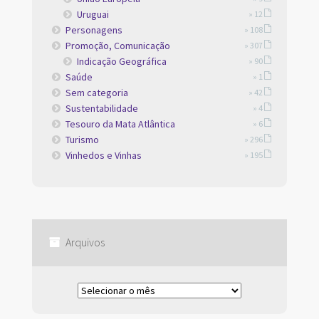
Uruguai
» 12
Personagens
» 108
Promoção, Comunicação
» 307
Indicação Geográfica
» 90
Saúde
» 1
Sem categoria
» 42
Sustentabilidade
» 4
Tesouro da Mata Atlântica
» 6
Turismo
» 296
Vinhedos e Vinhas
» 195
Arquivos
Arquivos