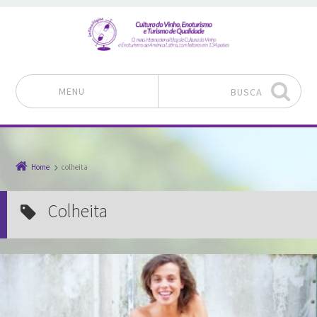
MENU
BUSCA
Pular para o conteúdo
Home
colheita
colheita