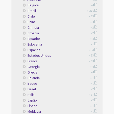
Belgica
» 4
Brasil
» 270
Chile
» 13
China
» 4
Crimeia
» 2
Croacia
» 2
Equador
» 5
Eslovenia
» 1
Espanha
» 93
Estados Unidos
» 33
França
» 63
Georgia
» 6
Grécia
» 4
Holanda
» 1
Iraque
» 1
Israel
» 2
Italia
» 67
Japão
» 2
Líbano
» 1
Moldavia
» 1