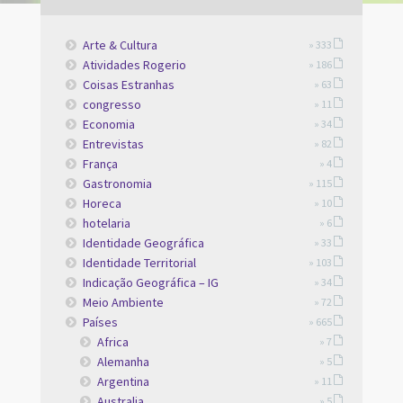
Arte & Cultura
» 333
Atividades Rogerio
» 186
Coisas Estranhas
» 63
congresso
» 11
Economia
» 34
Entrevistas
» 82
França
» 4
Gastronomia
» 115
Horeca
» 10
hotelaria
» 6
Identidade Geográfica
» 33
Identidade Territorial
» 103
Indicação Geográfica – IG
» 34
Meio Ambiente
» 72
Países
» 665
Africa
» 7
Alemanha
» 5
Argentina
» 11
Australia
» 5