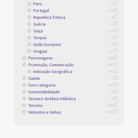
Peru
» 3
Portugal
» 130
Republica Tcheca
» 6
Suécia
» 1
Suiça
» 17
Turquia
» 1
União Europeia
» 9
Uruguai
» 12
Personagens
» 108
Promoção, Comunicação
» 307
Indicação Geográfica
» 90
Saúde
» 1
Sem categoria
» 42
Sustentabilidade
» 4
Tesouro da Mata Atlântica
» 6
Turismo
» 296
Vinhedos e Vinhas
» 195