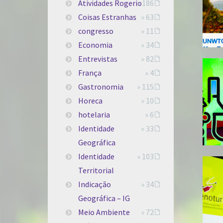
Atividades Rogerio
» 186
Coisas Estranhas
» 63
congresso
» 11
Economia
» 34
Entrevistas
» 82
França
» 4
Gastronomia
» 115
Horeca
» 10
hotelaria
» 6
Identidade
» 33
Geográfica
Identidade
» 103
Territorial
Indicação
» 34
Geográfica – IG
Meio Ambiente
» 72