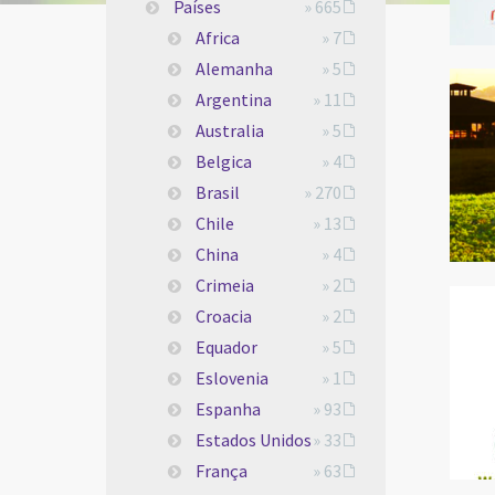
Países
» 665
Africa
» 7
Alemanha
» 5
Argentina
» 11
Australia
» 5
Belgica
» 4
Brasil
» 270
Chile
» 13
China
» 4
Crimeia
» 2
Croacia
» 2
Equador
» 5
Eslovenia
» 1
Espanha
» 93
Estados Unidos
» 33
França
» 63