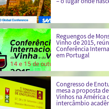
– o lugar onde nasc
Reguengos de Monsa
Vinho de 2015, reún
Conferência Interna
em Portugal
Congresso de Enot
mesa a proposta de
Vinhos na América d
intercâmbio acadêm