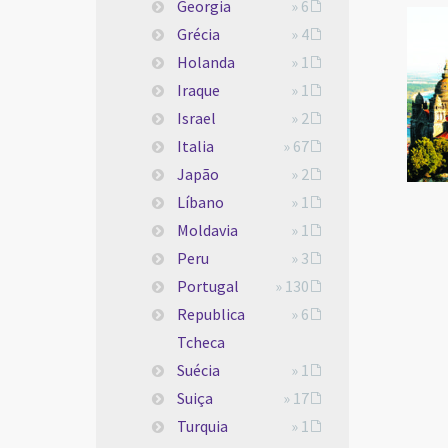
Georgia
» 6
Grécia
» 4
Holanda
» 1
Iraque
» 1
Israel
» 2
Italia
» 67
Japão
» 2
Líbano
» 1
Moldavia
» 1
Peru
» 3
Portugal
» 130
Republica
» 6
Tcheca
Suécia
» 1
Suiça
» 17
Turquia
» 1