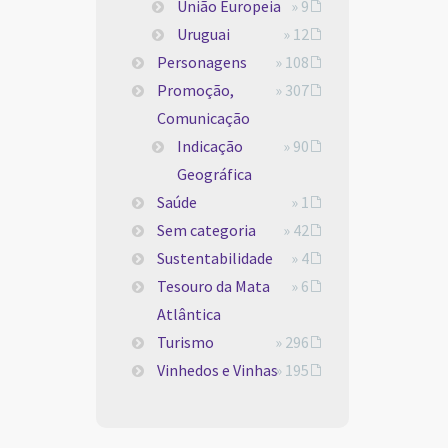
União Europeia
» 9
Uruguai
» 12
Personagens
» 108
Promoção,
» 307
Comunicação
Indicação
» 90
Geográfica
Saúde
» 1
Sem categoria
» 42
Sustentabilidade
» 4
Tesouro da Mata
» 6
Atlântica
Turismo
» 296
Vinhedos e Vinhas
» 195