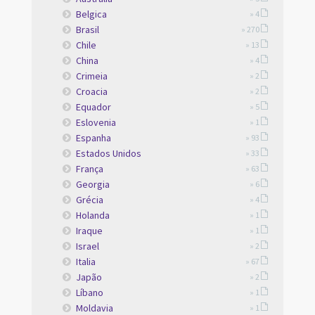
Belgica
» 4
Brasil
» 270
Chile
» 13
China
» 4
Crimeia
» 2
Croacia
» 2
Equador
» 5
Eslovenia
» 1
Espanha
» 93
Estados Unidos
» 33
França
» 63
Georgia
» 6
Grécia
» 4
Holanda
» 1
Iraque
» 1
Israel
» 2
Italia
» 67
Japão
» 2
Líbano
» 1
Moldavia
» 1