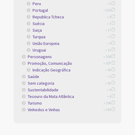
Peru
» 3
Portugal
» 130
Republica Tcheca
» 6
Suécia
» 1
Suiça
» 17
Turquia
» 1
União Europeia
» 9
Uruguai
» 12
Personagens
» 108
Promoção, Comunicação
» 307
Indicação Geográfica
» 90
Saúde
» 1
Sem categoria
» 42
Sustentabilidade
» 4
Tesouro da Mata Atlântica
» 6
Turismo
» 296
Vinhedos e Vinhas
» 195