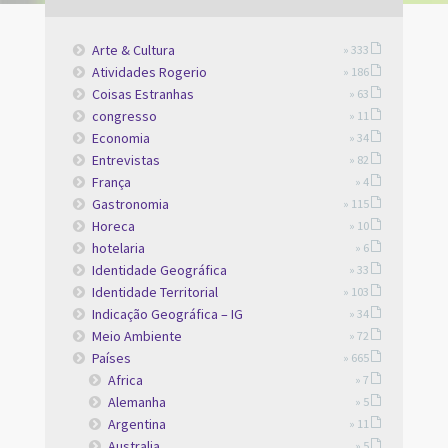
Arte & Cultura
» 333
Atividades Rogerio
» 186
Coisas Estranhas
» 63
congresso
» 11
Economia
» 34
Entrevistas
» 82
França
» 4
Gastronomia
» 115
Horeca
» 10
hotelaria
» 6
Identidade Geográfica
» 33
Identidade Territorial
» 103
Indicação Geográfica – IG
» 34
Meio Ambiente
» 72
Países
» 665
Africa
» 7
Alemanha
» 5
Argentina
» 11
Australia
» 5