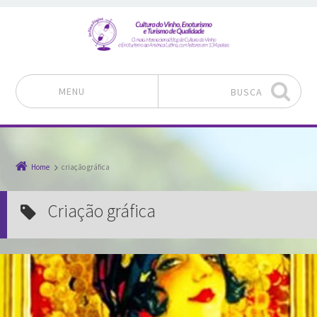
MENU
BUSCA
Pular para o conteúdo
Home
criação gráfica
criação gráfica