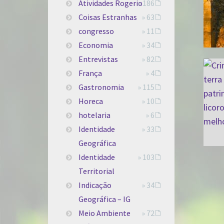
Atividades Rogerio
» 186
Coisas Estranhas
» 63
congresso
» 11
Economia
» 34
Entrevistas
» 82
França
» 4
Gastronomia
» 115
Horeca
» 10
hotelaria
» 6
Identidade
» 33
Geográfica
Identidade
» 103
Territorial
Indicação
» 34
Geográfica – IG
Meio Ambiente
» 72