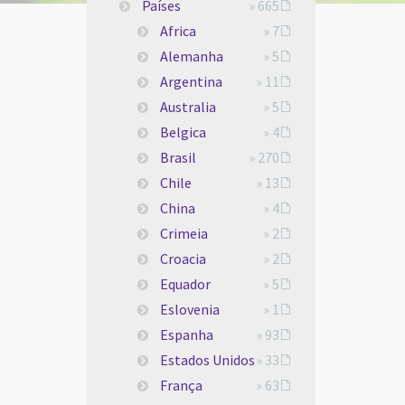
Países
» 665
Africa
» 7
Alemanha
» 5
Argentina
» 11
Australia
» 5
Belgica
» 4
Brasil
» 270
Chile
» 13
China
» 4
Crimeia
» 2
Croacia
» 2
Equador
» 5
Eslovenia
» 1
Espanha
» 93
Estados Unidos
» 33
França
» 63