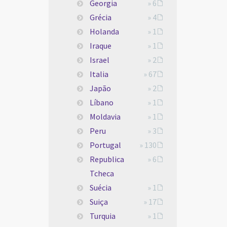
Georgia
» 6
Grécia
» 4
Holanda
» 1
Iraque
» 1
Israel
» 2
Italia
» 67
Japão
» 2
Líbano
» 1
Moldavia
» 1
Peru
» 3
Portugal
» 130
Republica
» 6
Tcheca
Suécia
» 1
Suiça
» 17
Turquia
» 1