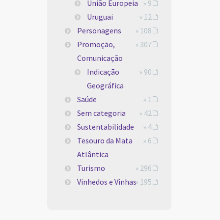
União Europeia
» 9
Uruguai
» 12
Personagens
» 108
Promoção,
» 307
Comunicação
Indicação
» 90
Geográfica
Saúde
» 1
Sem categoria
» 42
Sustentabilidade
» 4
Tesouro da Mata
» 6
Atlântica
Turismo
» 296
Vinhedos e Vinhas
» 195