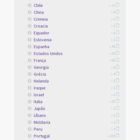
Chile
» 13
China
» 4
Crimeia
» 2
Croacia
» 2
Equador
» 5
Eslovenia
» 1
Espanha
» 93
Estados Unidos
» 33
França
» 63
Georgia
» 6
Grécia
» 4
Holanda
» 1
Iraque
» 1
Israel
» 2
Italia
» 67
Japão
» 2
Líbano
» 1
Moldavia
» 1
Peru
» 3
Portugal
» 130