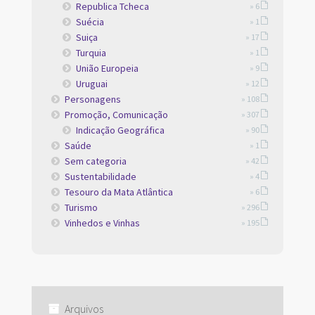
Republica Tcheca
» 6
Suécia
» 1
Suiça
» 17
Turquia
» 1
União Europeia
» 9
Uruguai
» 12
Personagens
» 108
Promoção, Comunicação
» 307
Indicação Geográfica
» 90
Saúde
» 1
Sem categoria
» 42
Sustentabilidade
» 4
Tesouro da Mata Atlântica
» 6
Turismo
» 296
Vinhedos e Vinhas
» 195
Arquivos