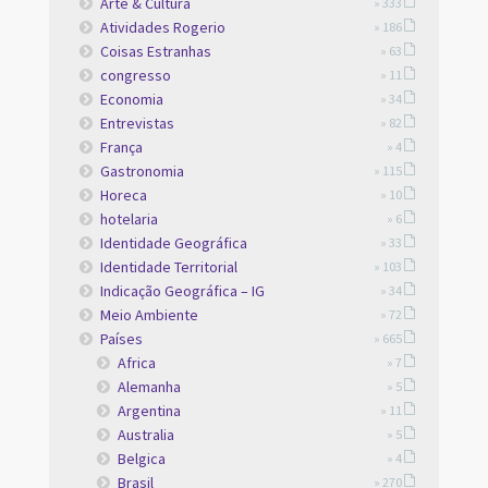
Arte & Cultura
» 333
Atividades Rogerio
» 186
Coisas Estranhas
» 63
congresso
» 11
Economia
» 34
Entrevistas
» 82
França
» 4
Gastronomia
» 115
Horeca
» 10
hotelaria
» 6
Identidade Geográfica
» 33
Identidade Territorial
» 103
Indicação Geográfica – IG
» 34
Meio Ambiente
» 72
Países
» 665
Africa
» 7
Alemanha
» 5
Argentina
» 11
Australia
» 5
Belgica
» 4
Brasil
» 270