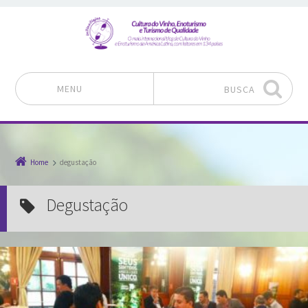
MENU
BUSCA
Pular para o conteúdo
Home
degustação
degustação