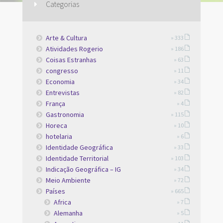
Categorias
Arte & Cultura
» 333
Atividades Rogerio
» 186
Coisas Estranhas
» 63
congresso
» 11
Economia
» 34
Entrevistas
» 82
França
» 4
Gastronomia
» 115
Horeca
» 10
hotelaria
» 6
Identidade Geográfica
» 33
Identidade Territorial
» 103
Indicação Geográfica – IG
» 34
Meio Ambiente
» 72
Países
» 665
Africa
» 7
Alemanha
» 5