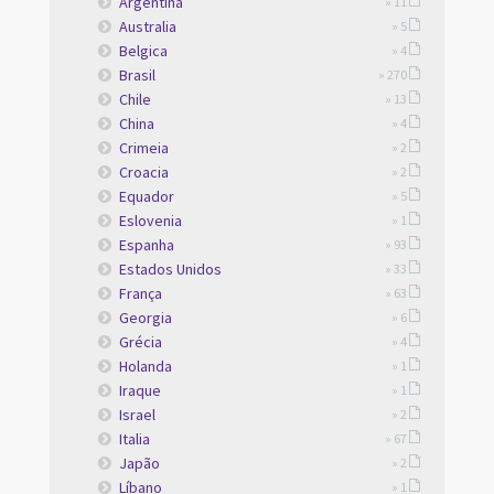
Argentina
» 11
Australia
» 5
Belgica
» 4
Brasil
» 270
Chile
» 13
China
» 4
Crimeia
» 2
Croacia
» 2
Equador
» 5
Eslovenia
» 1
Espanha
» 93
Estados Unidos
» 33
França
» 63
Georgia
» 6
Grécia
» 4
Holanda
» 1
Iraque
» 1
Israel
» 2
Italia
» 67
Japão
» 2
Líbano
» 1