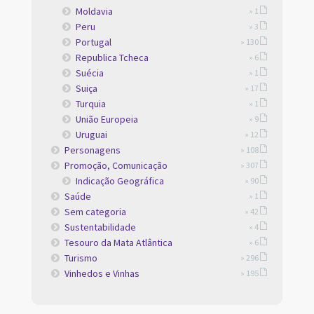
Moldavia
» 1
Peru
» 3
Portugal
» 130
Republica Tcheca
» 6
Suécia
» 1
Suiça
» 17
Turquia
» 1
União Europeia
» 9
Uruguai
» 12
Personagens
» 108
Promoção, Comunicação
» 307
Indicação Geográfica
» 90
Saúde
» 1
Sem categoria
» 42
Sustentabilidade
» 4
Tesouro da Mata Atlântica
» 6
Turismo
» 296
Vinhedos e Vinhas
» 195