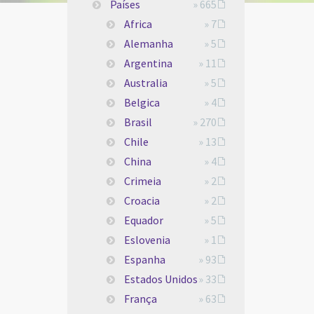
Países
» 665
Africa
» 7
Alemanha
» 5
Argentina
» 11
Australia
» 5
Belgica
» 4
Brasil
» 270
Chile
» 13
China
» 4
Crimeia
» 2
Croacia
» 2
Equador
» 5
Eslovenia
» 1
Espanha
» 93
Estados Unidos
» 33
França
» 63