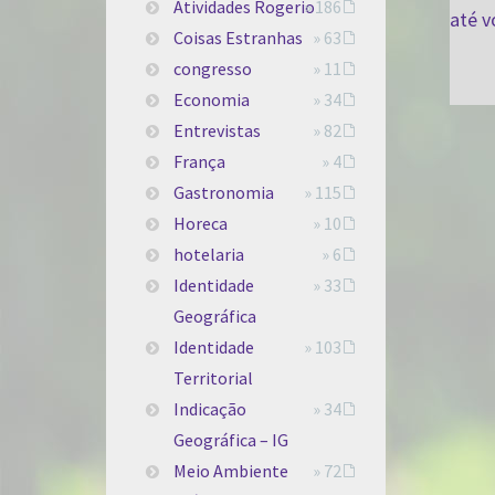
Atividades Rogerio
» 186
Coisas Estranhas
» 63
congresso
» 11
Economia
» 34
Entrevistas
» 82
França
» 4
Gastronomia
» 115
Horeca
» 10
hotelaria
» 6
Identidade
» 33
Geográfica
Identidade
» 103
Territorial
Indicação
» 34
Geográfica – IG
Meio Ambiente
» 72