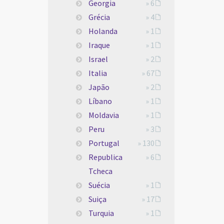
Georgia
» 6
Grécia
» 4
Holanda
» 1
Iraque
» 1
Israel
» 2
Italia
» 67
Japão
» 2
Líbano
» 1
Moldavia
» 1
Peru
» 3
Portugal
» 130
Republica
» 6
Tcheca
Suécia
» 1
Suiça
» 17
Turquia
» 1