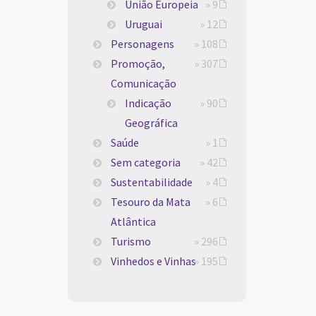
União Europeia
» 9
Uruguai
» 12
Personagens
» 108
Promoção,
» 307
Comunicação
Indicação
» 90
Geográfica
Saúde
» 1
Sem categoria
» 42
Sustentabilidade
» 4
Tesouro da Mata
» 6
Atlântica
Turismo
» 296
Vinhedos e Vinhas
» 195