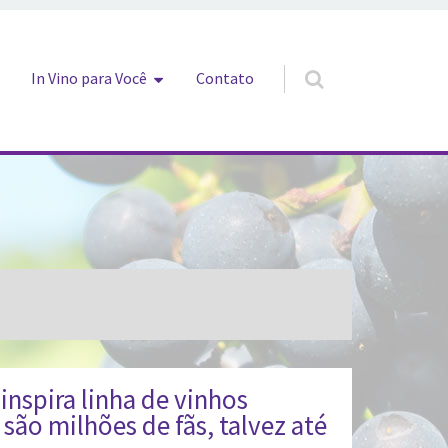
In Vino para Você
Contato
nspira linha de vinhos
 são milhões de fãs, talvez até