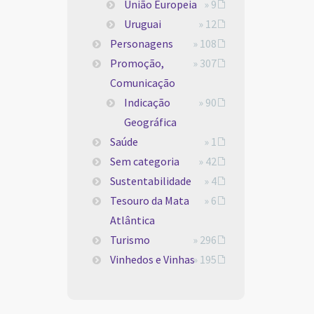
União Europeia
» 9
Uruguai
» 12
Personagens
» 108
Promoção,
» 307
Comunicação
Indicação
» 90
Geográfica
Saúde
» 1
Sem categoria
» 42
Sustentabilidade
» 4
Tesouro da Mata
» 6
Atlântica
Turismo
» 296
Vinhedos e Vinhas
» 195