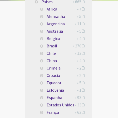
Países
» 665
Africa
» 7
Alemanha
» 5
Argentina
» 11
Australia
» 5
Belgica
» 4
Brasil
» 270
Chile
» 13
China
» 4
Crimeia
» 2
Croacia
» 2
Equador
» 5
Eslovenia
» 1
Espanha
» 93
Estados Unidos
» 33
França
» 63