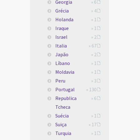
Georgia
» 6
Grécia
» 4
Holanda
» 1
Iraque
» 1
Israel
» 2
Italia
» 67
Japão
» 2
Líbano
» 1
Moldavia
» 1
Peru
» 3
Portugal
» 130
Republica
» 6
Tcheca
Suécia
» 1
Suiça
» 17
Turquia
» 1