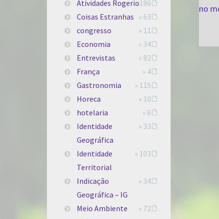
Atividades Rogerio
» 186
Coisas Estranhas
» 63
congresso
» 11
Economia
» 34
Entrevistas
» 82
França
» 4
Gastronomia
» 115
Horeca
» 10
hotelaria
» 6
Identidade
» 33
Geográfica
Identidade
» 103
Territorial
Indicação
» 34
Geográfica – IG
Meio Ambiente
» 72