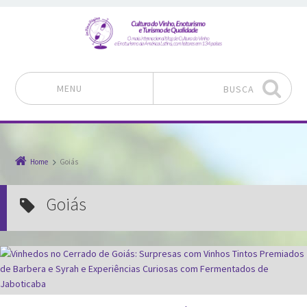
MENU
BUSCA
Pular para o conteúdo
Home
Goiás
Goiás