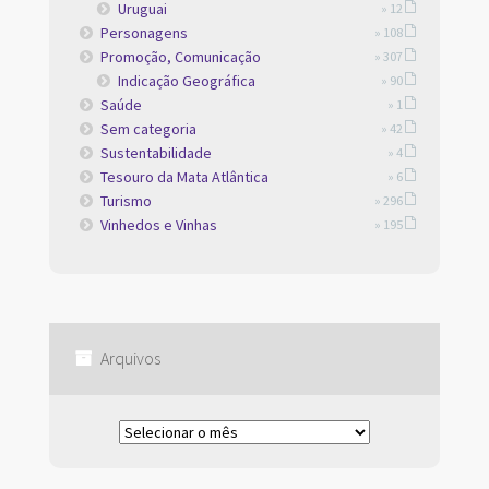
Uruguai
» 12
Personagens
» 108
Promoção, Comunicação
» 307
Indicação Geográfica
» 90
Saúde
» 1
Sem categoria
» 42
Sustentabilidade
» 4
Tesouro da Mata Atlântica
» 6
Turismo
» 296
Vinhedos e Vinhas
» 195
Arquivos
Arquivos