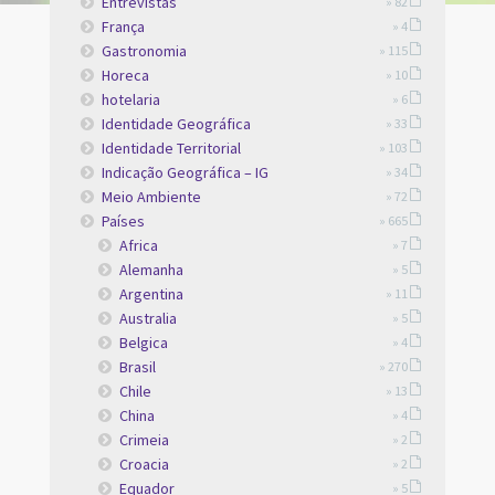
Entrevistas
» 82
França
» 4
Gastronomia
» 115
Horeca
» 10
hotelaria
» 6
Identidade Geográfica
» 33
Identidade Territorial
» 103
Indicação Geográfica – IG
» 34
Meio Ambiente
» 72
Países
» 665
Africa
» 7
Alemanha
» 5
Argentina
» 11
Australia
» 5
Belgica
» 4
Brasil
» 270
Chile
» 13
China
» 4
Crimeia
» 2
Croacia
» 2
Equador
» 5