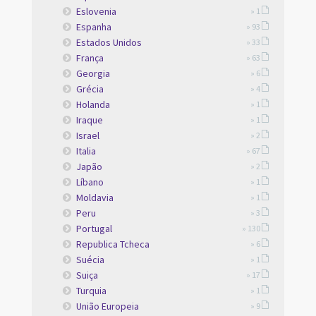
Eslovenia
» 1
Espanha
» 93
Estados Unidos
» 33
França
» 63
Georgia
» 6
Grécia
» 4
Holanda
» 1
Iraque
» 1
Israel
» 2
Italia
» 67
Japão
» 2
Líbano
» 1
Moldavia
» 1
Peru
» 3
Portugal
» 130
Republica Tcheca
» 6
Suécia
» 1
Suiça
» 17
Turquia
» 1
União Europeia
» 9