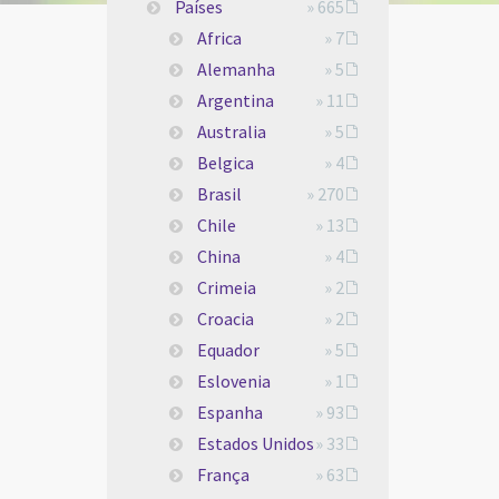
Países
» 665
Africa
» 7
Alemanha
» 5
Argentina
» 11
Australia
» 5
Belgica
» 4
Brasil
» 270
Chile
» 13
China
» 4
Crimeia
» 2
Croacia
» 2
Equador
» 5
Eslovenia
» 1
Espanha
» 93
Estados Unidos
» 33
França
» 63