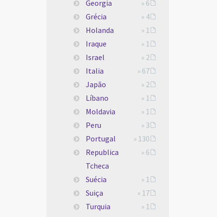
Georgia
» 6
Grécia
» 4
Holanda
» 1
Iraque
» 1
Israel
» 2
Italia
» 67
Japão
» 2
Líbano
» 1
Moldavia
» 1
Peru
» 3
Portugal
» 130
Republica
» 6
Tcheca
Suécia
» 1
Suiça
» 17
Turquia
» 1