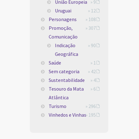
União Europeia
» 9
Uruguai
» 12
Personagens
» 108
Promoção,
» 307
Comunicação
Indicação
» 90
Geográfica
Saúde
» 1
Sem categoria
» 42
Sustentabilidade
» 4
Tesouro da Mata
» 6
Atlântica
Turismo
» 296
Vinhedos e Vinhas
» 195