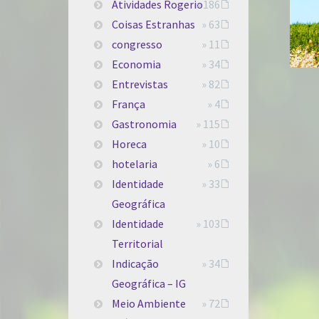
Atividades Rogerio
» 186
Coisas Estranhas
» 63
congresso
» 11
Economia
» 34
Entrevistas
» 82
França
» 4
Gastronomia
» 115
Horeca
» 10
hotelaria
» 6
Identidade
» 33
Geográfica
Identidade
» 103
Territorial
Indicação
» 34
Geográfica – IG
Meio Ambiente
» 72