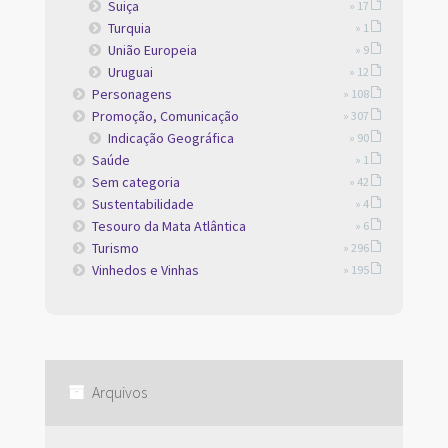
Suiça
» 17
Turquia
» 1
União Europeia
» 9
Uruguai
» 12
Personagens
» 108
Promoção, Comunicação
» 307
Indicação Geográfica
» 90
Saúde
» 1
Sem categoria
» 42
Sustentabilidade
» 4
Tesouro da Mata Atlântica
» 6
Turismo
» 296
Vinhedos e Vinhas
» 195
Arquivos
Arquivos