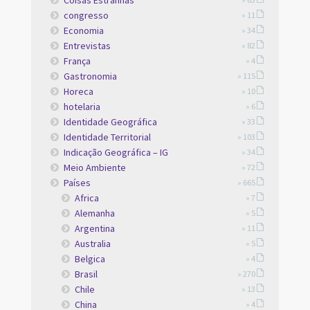
Coisas Estranhas
congresso
» 11
Economia
» 34
Entrevistas
» 82
França
» 4
Gastronomia
» 115
Horeca
» 10
hotelaria
» 6
Identidade Geográfica
» 33
Identidade Territorial
» 103
Indicação Geográfica – IG
» 34
Meio Ambiente
» 72
Países
» 665
Africa
» 7
Alemanha
» 5
Argentina
» 11
Australia
» 5
Belgica
» 4
Brasil
» 270
Chile
» 13
China
» 4