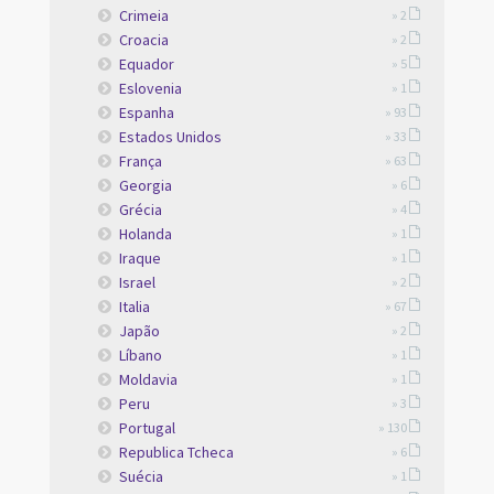
Crimeia
» 2
Croacia
» 2
Equador
» 5
Eslovenia
» 1
Espanha
» 93
Estados Unidos
» 33
França
» 63
Georgia
» 6
Grécia
» 4
Holanda
» 1
Iraque
» 1
Israel
» 2
Italia
» 67
Japão
» 2
Líbano
» 1
Moldavia
» 1
Peru
» 3
Portugal
» 130
Republica Tcheca
» 6
Suécia
» 1