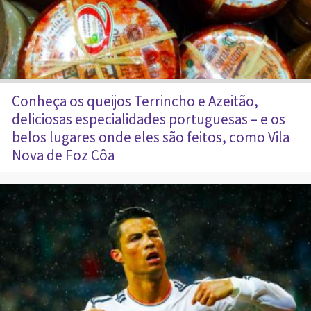
Conheça os queijos Terrincho e Azeitão,
deliciosas especialidades portuguesas – e os
belos lugares onde eles são feitos, como Vila
Nova de Foz Côa