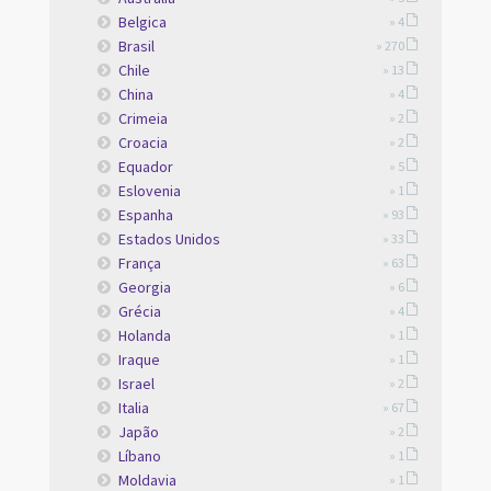
Belgica
» 4
Brasil
» 270
Chile
» 13
China
» 4
Crimeia
» 2
Croacia
» 2
Equador
» 5
Eslovenia
» 1
Espanha
» 93
Estados Unidos
» 33
França
» 63
Georgia
» 6
Grécia
» 4
Holanda
» 1
Iraque
» 1
Israel
» 2
Italia
» 67
Japão
» 2
Líbano
» 1
Moldavia
» 1