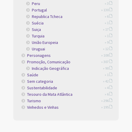
Peru
» 3
Portugal
» 130
Republica Tcheca
» 6
Suécia
» 1
Suiça
» 17
Turquia
» 1
União Europeia
» 9
Uruguai
» 12
Personagens
» 108
Promoção, Comunicação
» 307
Indicação Geográfica
» 90
Saúde
» 1
Sem categoria
» 42
Sustentabilidade
» 4
Tesouro da Mata Atlântica
» 6
Turismo
» 296
Vinhedos e Vinhas
» 195