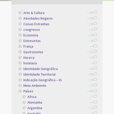
Arte & Cultura
» 333
Atividades Rogerio
» 186
Coisas Estranhas
» 63
congresso
» 11
Economia
» 34
Entrevistas
» 82
França
» 4
Gastronomia
» 115
Horeca
» 10
hotelaria
» 6
Identidade Geográfica
» 33
Identidade Territorial
» 103
Indicação Geográfica – IG
» 34
Meio Ambiente
» 72
Países
» 665
Africa
» 7
Alemanha
» 5
Argentina
» 11
Australia
» 5