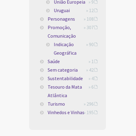
União Europeia
» 9
Uruguai
» 12
Personagens
» 108
Promoção,
» 307
Comunicação
Indicação
» 90
Geográfica
Saúde
» 1
Sem categoria
» 42
Sustentabilidade
» 4
Tesouro da Mata
» 6
Atlântica
Turismo
» 296
Vinhedos e Vinhas
» 195