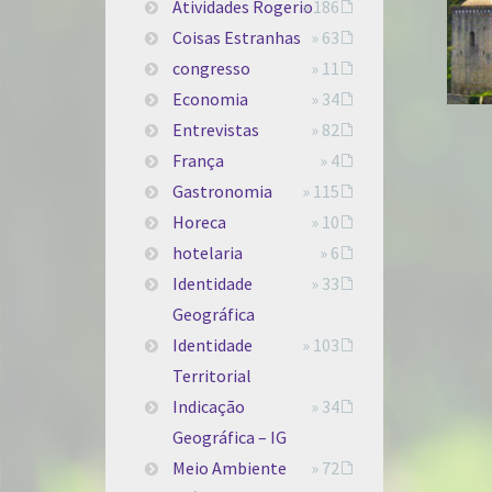
Atividades Rogerio
» 186
Coisas Estranhas
» 63
congresso
» 11
Economia
» 34
Entrevistas
» 82
França
» 4
Gastronomia
» 115
Horeca
» 10
hotelaria
» 6
Identidade
» 33
Geográfica
Identidade
» 103
Territorial
Indicação
» 34
Geográfica – IG
Meio Ambiente
» 72