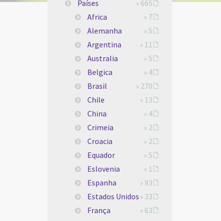
Países
» 665
Africa
» 7
Alemanha
» 5
Argentina
» 11
Australia
» 5
Belgica
» 4
Brasil
» 270
Chile
» 13
China
» 4
Crimeia
» 2
Croacia
» 2
Equador
» 5
Eslovenia
» 1
Espanha
» 93
Estados Unidos
» 33
França
» 63