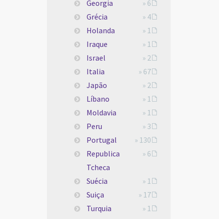
Georgia
» 6
Grécia
» 4
Holanda
» 1
Iraque
» 1
Israel
» 2
Italia
» 67
Japão
» 2
Líbano
» 1
Moldavia
» 1
Peru
» 3
Portugal
» 130
Republica
» 6
Tcheca
Suécia
» 1
Suiça
» 17
Turquia
» 1