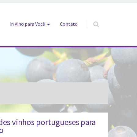
In Vino para Você
Contato
des vinhos portugueses para
ro