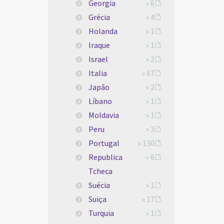
Georgia
» 6
Grécia
» 4
Holanda
» 1
Iraque
» 1
Israel
» 2
Italia
» 67
Japão
» 2
Líbano
» 1
Moldavia
» 1
Peru
» 3
Portugal
» 130
Republica
» 6
Tcheca
Suécia
» 1
Suiça
» 17
Turquia
» 1