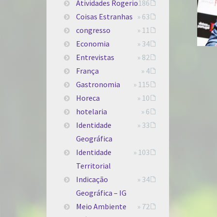
Atividades Rogerio
» 186
Coisas Estranhas
» 63
congresso
» 11
Economia
» 34
Entrevistas
» 82
França
» 4
Gastronomia
» 115
Horeca
» 10
hotelaria
» 6
Identidade
» 33
Geográfica
Identidade
» 103
Territorial
Indicação
» 34
Geográfica – IG
Meio Ambiente
» 72