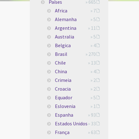
Países
» 665
Africa
» 7
Alemanha
» 5
Argentina
» 11
Australia
» 5
Belgica
» 4
Brasil
» 270
Chile
» 13
China
» 4
Crimeia
» 2
Croacia
» 2
Equador
» 5
Eslovenia
» 1
Espanha
» 93
Estados Unidos
» 33
França
» 63