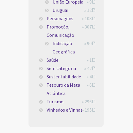
União Europeia
» 9
Uruguai
» 12
Personagens
» 108
Promoção,
» 307
Comunicação
Indicação
» 90
Geográfica
Saúde
» 1
Sem categoria
» 42
Sustentabilidade
» 4
Tesouro da Mata
» 6
Atlântica
Turismo
» 296
Vinhedos e Vinhas
» 195