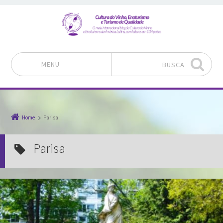
MENU
BUSCA
Pular para o conteúdo
Home
Parisa
Parisa