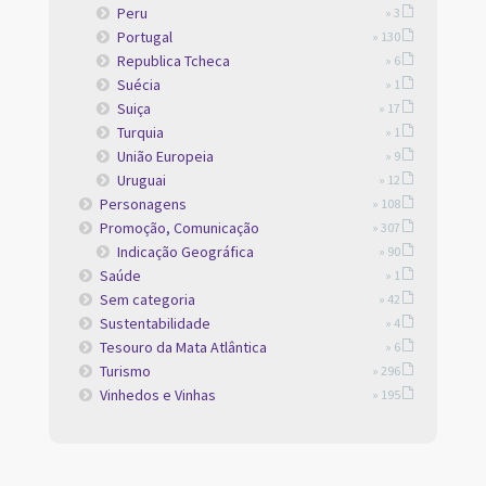
Peru
» 3
Portugal
» 130
Republica Tcheca
» 6
Suécia
» 1
Suiça
» 17
Turquia
» 1
União Europeia
» 9
Uruguai
» 12
Personagens
» 108
Promoção, Comunicação
» 307
Indicação Geográfica
» 90
Saúde
» 1
Sem categoria
» 42
Sustentabilidade
» 4
Tesouro da Mata Atlântica
» 6
Turismo
» 296
Vinhedos e Vinhas
» 195