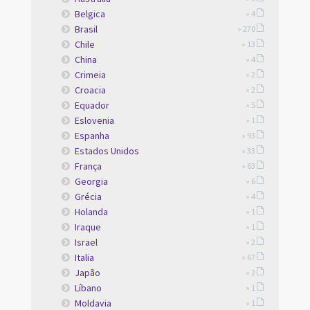
Belgica
» 4
Brasil
» 270
Chile
» 13
China
» 4
Crimeia
» 2
Croacia
» 2
Equador
» 5
Eslovenia
» 1
Espanha
» 93
Estados Unidos
» 33
França
» 63
Georgia
» 6
Grécia
» 4
Holanda
» 1
Iraque
» 1
Israel
» 2
Italia
» 67
Japão
» 2
Líbano
» 1
Moldavia
» 1