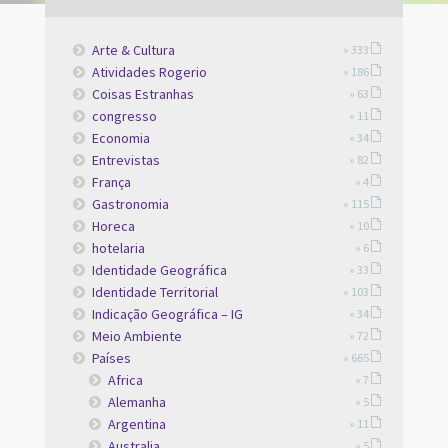
Arte & Cultura
» 333
Atividades Rogerio
» 186
Coisas Estranhas
» 63
congresso
» 11
Economia
» 34
Entrevistas
» 82
França
» 4
Gastronomia
» 115
Horeca
» 10
hotelaria
» 6
Identidade Geográfica
» 33
Identidade Territorial
» 103
Indicação Geográfica – IG
» 34
Meio Ambiente
» 72
Países
» 665
Africa
» 7
Alemanha
» 5
Argentina
» 11
Australia
» 5