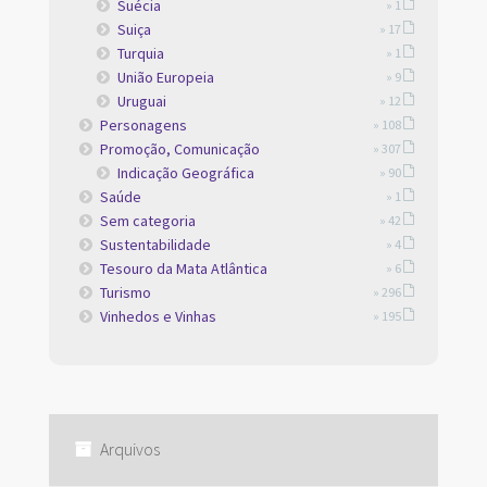
Suécia
» 1
Suiça
» 17
Turquia
» 1
União Europeia
» 9
Uruguai
» 12
Personagens
» 108
Promoção, Comunicação
» 307
Indicação Geográfica
» 90
Saúde
» 1
Sem categoria
» 42
Sustentabilidade
» 4
Tesouro da Mata Atlântica
» 6
Turismo
» 296
Vinhedos e Vinhas
» 195
Arquivos