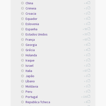
China
» 4
Crimeia
» 2
Croacia
» 2
Equador
» 5
Eslovenia
» 1
Espanha
» 93
Estados Unidos
» 33
França
» 63
Georgia
» 6
Grécia
» 4
Holanda
» 1
Iraque
» 1
Israel
» 2
Italia
» 67
Japão
» 2
Líbano
» 1
Moldavia
» 1
Peru
» 3
Portugal
» 130
Republica Tcheca
» 6