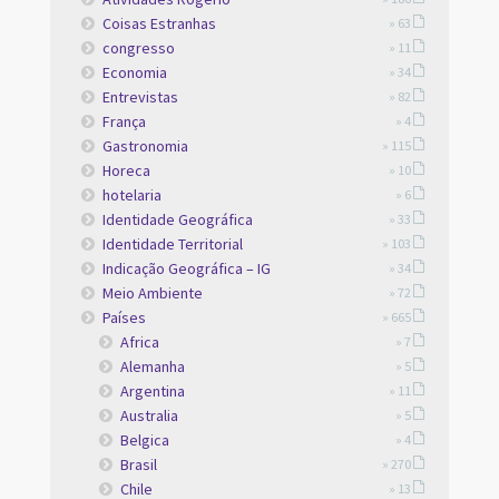
Coisas Estranhas
» 63
congresso
» 11
Economia
» 34
Entrevistas
» 82
França
» 4
Gastronomia
» 115
Horeca
» 10
hotelaria
» 6
Identidade Geográfica
» 33
Identidade Territorial
» 103
Indicação Geográfica – IG
» 34
Meio Ambiente
» 72
Países
» 665
Africa
» 7
Alemanha
» 5
Argentina
» 11
Australia
» 5
Belgica
» 4
Brasil
» 270
Chile
» 13