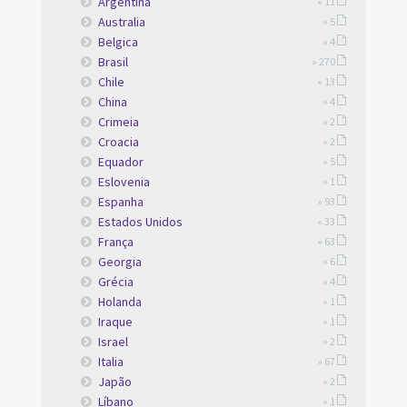
Argentina
» 11
Australia
» 5
Belgica
» 4
Brasil
» 270
Chile
» 13
China
» 4
Crimeia
» 2
Croacia
» 2
Equador
» 5
Eslovenia
» 1
Espanha
» 93
Estados Unidos
» 33
França
» 63
Georgia
» 6
Grécia
» 4
Holanda
» 1
Iraque
» 1
Israel
» 2
Italia
» 67
Japão
» 2
Líbano
» 1