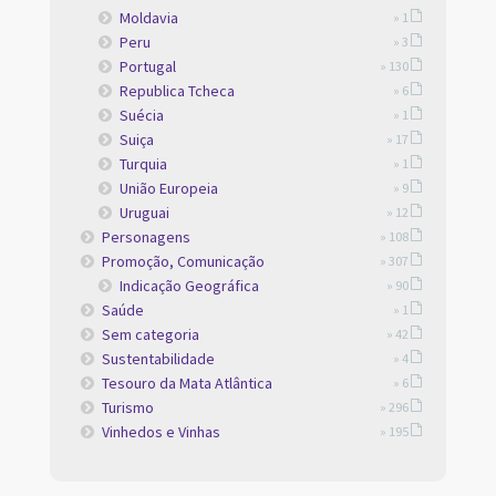
Moldavia
» 1
Peru
» 3
Portugal
» 130
Republica Tcheca
» 6
Suécia
» 1
Suiça
» 17
Turquia
» 1
União Europeia
» 9
Uruguai
» 12
Personagens
» 108
Promoção, Comunicação
» 307
Indicação Geográfica
» 90
Saúde
» 1
Sem categoria
» 42
Sustentabilidade
» 4
Tesouro da Mata Atlântica
» 6
Turismo
» 296
Vinhedos e Vinhas
» 195