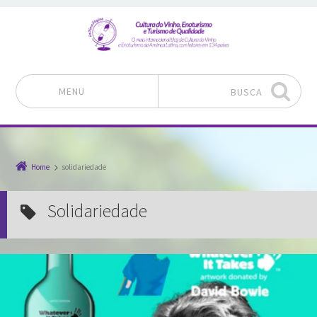
MENU
BUSCA
Pular para o conteúdo
Home
solidariedade
solidariedade