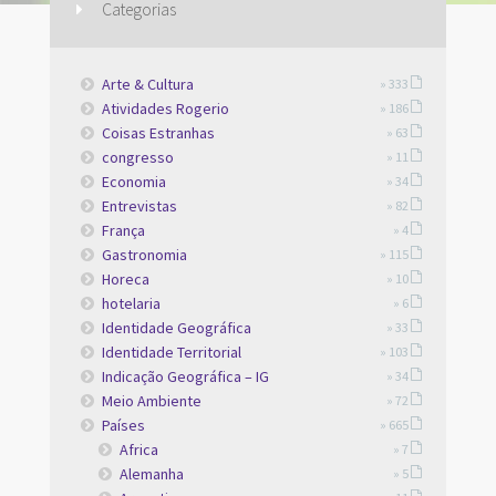
Categorias
Arte & Cultura
» 333
Atividades Rogerio
» 186
Coisas Estranhas
» 63
congresso
» 11
Economia
» 34
Entrevistas
» 82
França
» 4
Gastronomia
» 115
Horeca
» 10
hotelaria
» 6
Identidade Geográfica
» 33
Identidade Territorial
» 103
Indicação Geográfica – IG
» 34
Meio Ambiente
» 72
Países
» 665
Africa
» 7
Alemanha
» 5