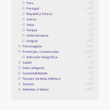
Peru
» 3
Portugal
» 130
Republica Tcheca
» 6
Suécia
» 1
Suiça
» 17
Turquia
» 1
União Europeia
» 9
Uruguai
» 12
Personagens
» 108
Promoção, Comunicação
» 307
Indicação Geográfica
» 90
Saúde
» 1
Sem categoria
» 42
Sustentabilidade
» 4
Tesouro da Mata Atlântica
» 6
Turismo
» 296
Vinhedos e Vinhas
» 195