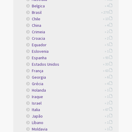
Belgica
» 4
Brasil
» 270
Chile
» 13
China
» 4
Crimeia
» 2
Croacia
» 2
Equador
» 5
Eslovenia
» 1
Espanha
» 93
Estados Unidos
» 33
França
» 63
Georgia
» 6
Grécia
» 4
Holanda
» 1
Iraque
» 1
Israel
» 2
Italia
» 67
Japão
» 2
Líbano
» 1
Moldavia
» 1