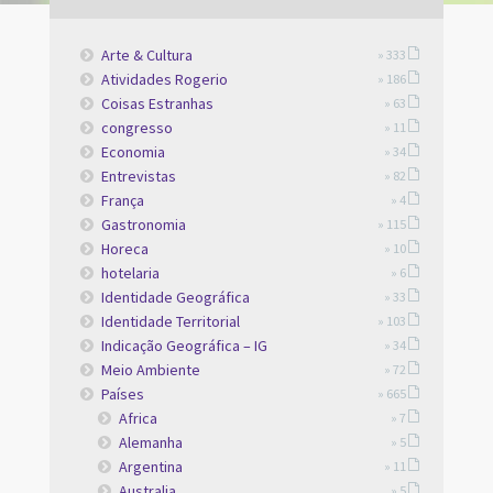
Arte & Cultura
» 333
Atividades Rogerio
» 186
Coisas Estranhas
» 63
congresso
» 11
Economia
» 34
Entrevistas
» 82
França
» 4
Gastronomia
» 115
Horeca
» 10
hotelaria
» 6
Identidade Geográfica
» 33
Identidade Territorial
» 103
Indicação Geográfica – IG
» 34
Meio Ambiente
» 72
Países
» 665
Africa
» 7
Alemanha
» 5
Argentina
» 11
Australia
» 5