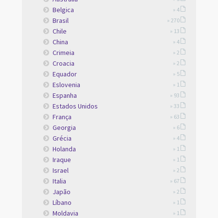
Belgica
» 4
Brasil
» 270
Chile
» 13
China
» 4
Crimeia
» 2
Croacia
» 2
Equador
» 5
Eslovenia
» 1
Espanha
» 93
Estados Unidos
» 33
França
» 63
Georgia
» 6
Grécia
» 4
Holanda
» 1
Iraque
» 1
Israel
» 2
Italia
» 67
Japão
» 2
Líbano
» 1
Moldavia
» 1