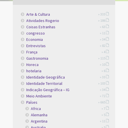
Arte & Cultura
» 333
Atividades Rogerio
» 186
Coisas Estranhas
» 63
congresso
» 11
Economia
» 34
Entrevistas
» 82
França
» 4
Gastronomia
» 115
Horeca
» 10
hotelaria
» 6
Identidade Geográfica
» 33
Identidade Territorial
» 103
Indicação Geográfica – IG
» 34
Meio Ambiente
» 72
Países
» 665
Africa
» 7
Alemanha
» 5
Argentina
» 11
Australia
» 5