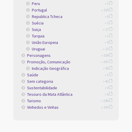
Peru
» 3
Portugal
» 130
Republica Tcheca
» 6
Suécia
» 1
Suiça
» 17
Turquia
» 1
União Europeia
» 9
Uruguai
» 12
Personagens
» 108
Promoção, Comunicação
» 307
Indicação Geográfica
» 90
Saúde
» 1
Sem categoria
» 42
Sustentabilidade
» 4
Tesouro da Mata Atlântica
» 6
Turismo
» 296
Vinhedos e Vinhas
» 195