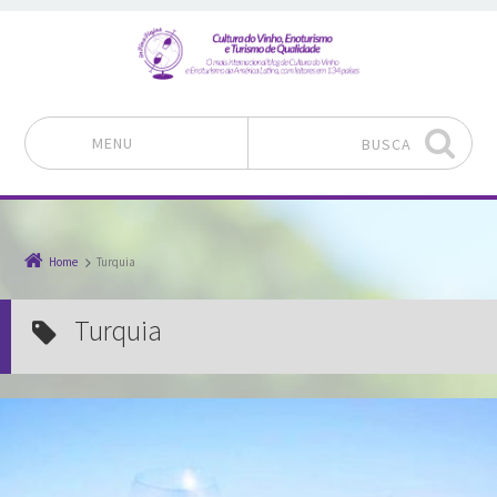
MENU
BUSCA
Pular para o conteúdo
Home
Turquia
Turquia