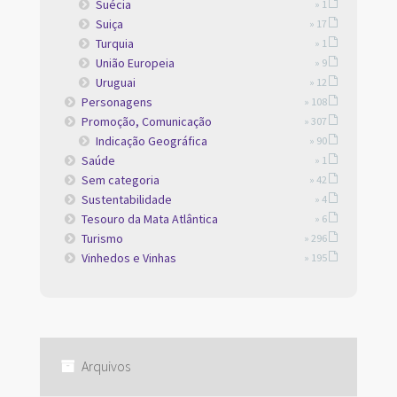
Suécia
» 1
Suiça
» 17
Turquia
» 1
União Europeia
» 9
Uruguai
» 12
Personagens
» 108
Promoção, Comunicação
» 307
Indicação Geográfica
» 90
Saúde
» 1
Sem categoria
» 42
Sustentabilidade
» 4
Tesouro da Mata Atlântica
» 6
Turismo
» 296
Vinhedos e Vinhas
» 195
Arquivos