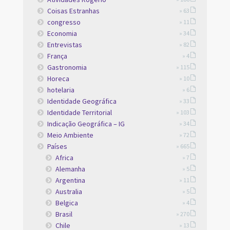
Coisas Estranhas
» 63
congresso
» 11
Economia
» 34
Entrevistas
» 82
França
» 4
Gastronomia
» 115
Horeca
» 10
hotelaria
» 6
Identidade Geográfica
» 33
Identidade Territorial
» 103
Indicação Geográfica – IG
» 34
Meio Ambiente
» 72
Países
» 665
Africa
» 7
Alemanha
» 5
Argentina
» 11
Australia
» 5
Belgica
» 4
Brasil
» 270
Chile
» 13