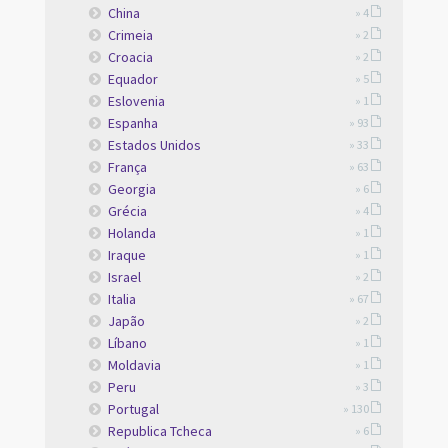
China
» 4
Crimeia
» 2
Croacia
» 2
Equador
» 5
Eslovenia
» 1
Espanha
» 93
Estados Unidos
» 33
França
» 63
Georgia
» 6
Grécia
» 4
Holanda
» 1
Iraque
» 1
Israel
» 2
Italia
» 67
Japão
» 2
Líbano
» 1
Moldavia
» 1
Peru
» 3
Portugal
» 130
Republica Tcheca
» 6