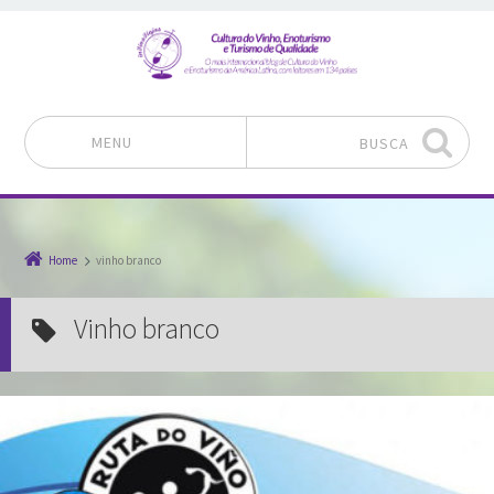
MENU
BUSCA
Pular para o conteúdo
Home
vinho branco
vinho branco