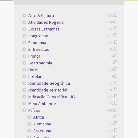
Arte & Cultura
» 333
Atividades Rogerio
» 186
Coisas Estranhas
» 63
congresso
» 11
Economia
» 34
Entrevistas
» 82
França
» 4
Gastronomia
» 115
Horeca
» 10
hotelaria
» 6
Identidade Geográfica
» 33
Identidade Territorial
» 103
Indicação Geográfica – IG
» 34
Meio Ambiente
» 72
Países
» 665
Africa
» 7
Alemanha
» 5
Argentina
» 11
Australia
» 5