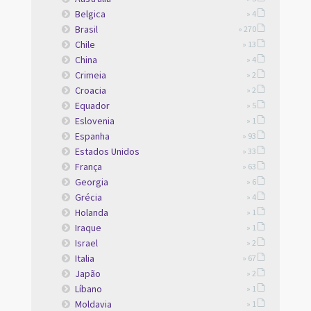
Belgica
» 4
Brasil
» 270
Chile
» 13
China
» 4
Crimeia
» 2
Croacia
» 2
Equador
» 5
Eslovenia
» 1
Espanha
» 93
Estados Unidos
» 33
França
» 63
Georgia
» 6
Grécia
» 4
Holanda
» 1
Iraque
» 1
Israel
» 2
Italia
» 67
Japão
» 2
Líbano
» 1
Moldavia
» 1