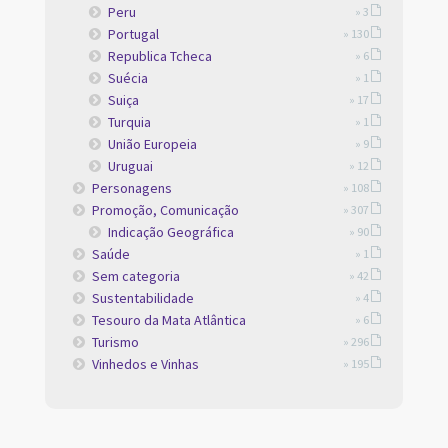
Peru
» 3
Portugal
» 130
Republica Tcheca
» 6
Suécia
» 1
Suiça
» 17
Turquia
» 1
União Europeia
» 9
Uruguai
» 12
Personagens
» 108
Promoção, Comunicação
» 307
Indicação Geográfica
» 90
Saúde
» 1
Sem categoria
» 42
Sustentabilidade
» 4
Tesouro da Mata Atlântica
» 6
Turismo
» 296
Vinhedos e Vinhas
» 195