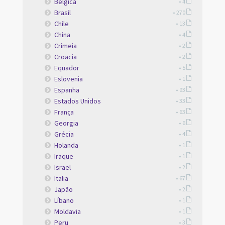
Belgica
» 4
Brasil
» 270
Chile
» 13
China
» 4
Crimeia
» 2
Croacia
» 2
Equador
» 5
Eslovenia
» 1
Espanha
» 93
Estados Unidos
» 33
França
» 63
Georgia
» 6
Grécia
» 4
Holanda
» 1
Iraque
» 1
Israel
» 2
Italia
» 67
Japão
» 2
Líbano
» 1
Moldavia
» 1
Peru
» 3