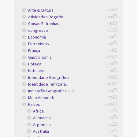
Arte & Cultura
» 333
Atividades Rogerio
» 186
Coisas Estranhas
» 63
congresso
» 11
Economia
» 34
Entrevistas
» 82
França
» 4
Gastronomia
» 115
Horeca
» 10
hotelaria
» 6
Identidade Geográfica
» 33
Identidade Territorial
» 103
Indicação Geográfica – IG
» 34
Meio Ambiente
» 72
Países
» 665
Africa
» 7
Alemanha
» 5
Argentina
» 11
Australia
» 5