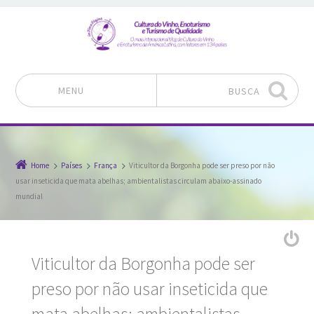
MENU
BUSCA
Pular para o conteúdo
Home
Países
França
Viticultor da Borgonha pode ser preso por não
usar inseticida que mata abelhas; ambientalistas circulam abaixo-assinado
mundial
Viticultor da Borgonha pode ser
preso por não usar inseticida que