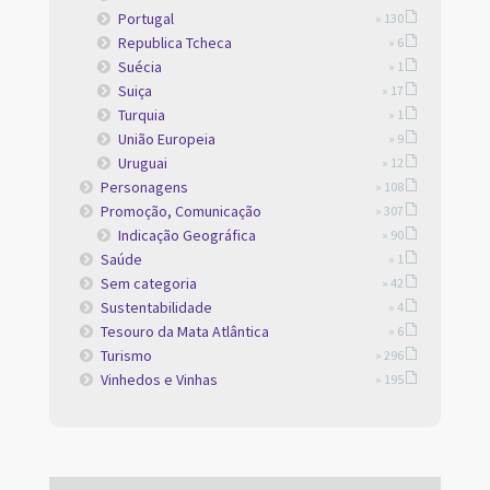
Portugal
» 130
Republica Tcheca
» 6
Suécia
» 1
Suiça
» 17
Turquia
» 1
União Europeia
» 9
Uruguai
» 12
Personagens
» 108
Promoção, Comunicação
» 307
Indicação Geográfica
» 90
Saúde
» 1
Sem categoria
» 42
Sustentabilidade
» 4
Tesouro da Mata Atlântica
» 6
Turismo
» 296
Vinhedos e Vinhas
» 195