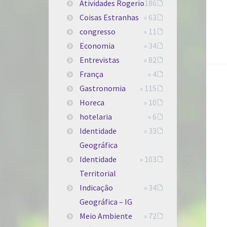
Atividades Rogerio
» 186
Coisas Estranhas
» 63
congresso
» 11
Economia
» 34
Entrevistas
» 82
França
» 4
Gastronomia
» 115
Horeca
» 10
hotelaria
» 6
Identidade
» 33
Geográfica
Identidade
» 103
Territorial
Indicação
» 34
Geográfica – IG
Meio Ambiente
» 72