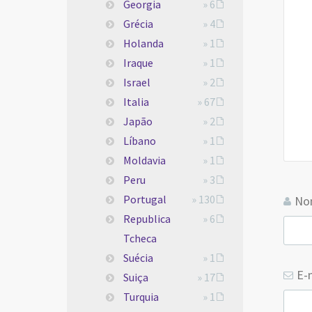
Georgia
» 6
Grécia
» 4
Holanda
» 1
Iraque
» 1
Israel
» 2
Italia
» 67
Japão
» 2
Líbano
» 1
Moldavia
» 1
Peru
» 3
Portugal
» 130
N
Republica
» 6
Tcheca
Suécia
» 1
E-
Suiça
» 17
Turquia
» 1