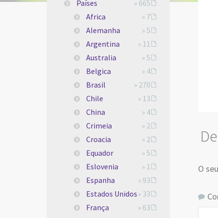
Países
» 665
Africa
» 7
Alemanha
» 5
Argentina
» 11
Australia
» 5
Belgica
» 4
Brasil
» 270
Chile
» 13
China
» 4
Crimeia
» 2
De
Croacia
» 2
Equador
» 5
Eslovenia
» 1
O seu
Espanha
» 93
Estados Unidos
» 33
Co
França
» 63