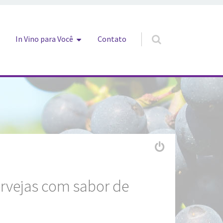
In Vino para Você
Contato
ervejas com sabor de