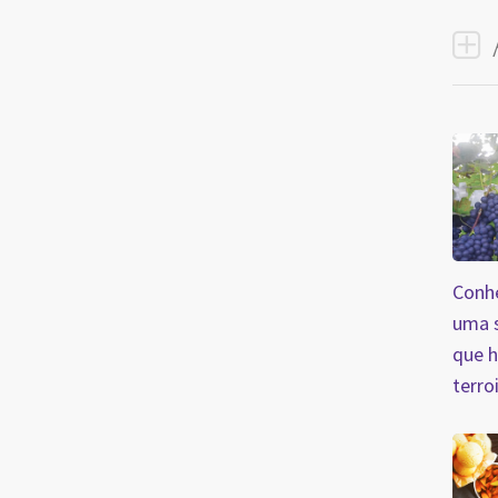
Conhe
uma s
que 
terro