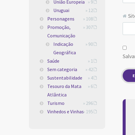
União Europeia
» 9
Uruguai
» 12
Sit
Personagens
» 108
Promoção,
» 307
Comunicação
Indicação
» 90
Geográfica
Salva
Saúde
» 1
Sem categoria
» 42
Sustentabilidade
» 4
Tesouro da Mata
» 6
Atlântica
Turismo
» 296
Vinhedos e Vinhas
» 195