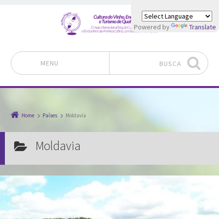
Powered by
Translate
MENU
BUSCA
Pular para o conteúdo
Home
Países
Moldavia
Moldavia