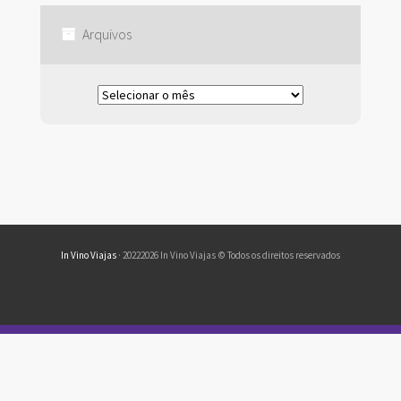
Arquivos
Arquivos
In Vino Viajas
· 20222026 In Vino Viajas © Todos os direitos reservados