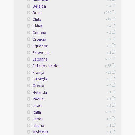
Belgica
» 4
Brasil
» 270
Chile
» 13
China
» 4
Crimeia
» 2
Croacia
» 2
Equador
» 5
Eslovenia
» 1
Espanha
» 93
Estados Unidos
» 33
França
» 63
Georgia
» 6
Grécia
» 4
Holanda
» 1
Iraque
» 1
Israel
» 2
Italia
» 67
Japão
» 2
Líbano
» 1
Moldavia
» 1