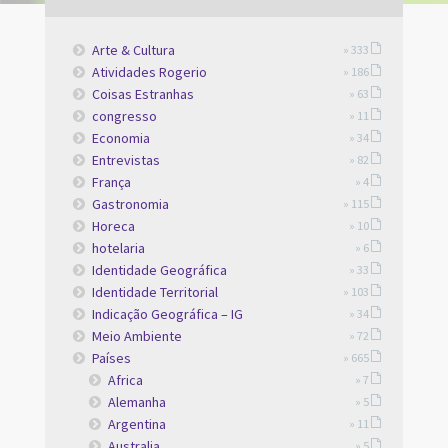
Arte & Cultura
» 333
Atividades Rogerio
» 186
Coisas Estranhas
» 63
congresso
» 11
Economia
» 34
Entrevistas
» 82
França
» 4
Gastronomia
» 115
Horeca
» 10
hotelaria
» 6
Identidade Geográfica
» 33
Identidade Territorial
» 103
Indicação Geográfica – IG
» 34
Meio Ambiente
» 72
Países
» 665
Africa
» 7
Alemanha
» 5
Argentina
» 11
Australia
» 5