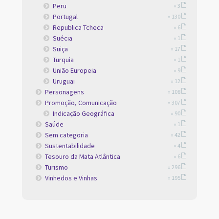
Peru
» 3
Portugal
» 130
Republica Tcheca
» 6
Suécia
» 1
Suiça
» 17
Turquia
» 1
União Europeia
» 9
Uruguai
» 12
Personagens
» 108
Promoção, Comunicação
» 307
Indicação Geográfica
» 90
Saúde
» 1
Sem categoria
» 42
Sustentabilidade
» 4
Tesouro da Mata Atlântica
» 6
Turismo
» 296
Vinhedos e Vinhas
» 195