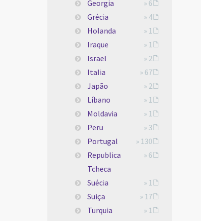
Georgia
» 6
Grécia
» 4
Holanda
» 1
Iraque
» 1
Israel
» 2
Italia
» 67
Japão
» 2
Líbano
» 1
Moldavia
» 1
Peru
» 3
Portugal
» 130
Republica
» 6
Tcheca
Suécia
» 1
Suiça
» 17
Turquia
» 1