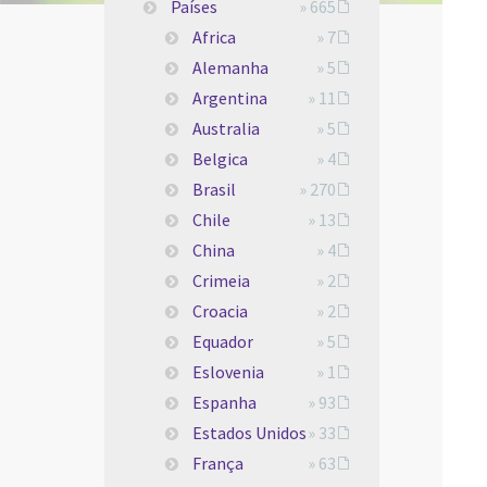
Países
» 665
Africa
» 7
Alemanha
» 5
Argentina
» 11
Australia
» 5
Belgica
» 4
Brasil
» 270
Chile
» 13
China
» 4
Crimeia
» 2
Croacia
» 2
Equador
» 5
Eslovenia
» 1
Espanha
» 93
Estados Unidos
» 33
França
» 63