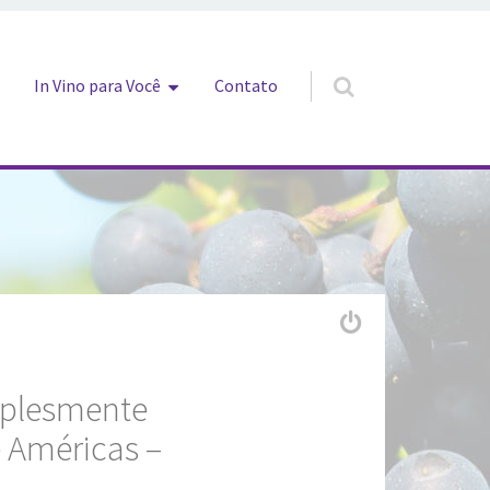
In Vino para Você
Contato
mplesmente
e Américas –