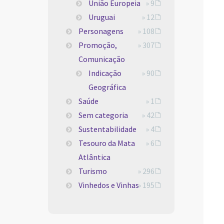
União Europeia
» 9
Uruguai
» 12
Personagens
» 108
Promoção,
» 307
Comunicação
Indicação
» 90
Geográfica
Saúde
» 1
Sem categoria
» 42
Sustentabilidade
» 4
Tesouro da Mata
» 6
Atlântica
Turismo
» 296
Vinhedos e Vinhas
» 195