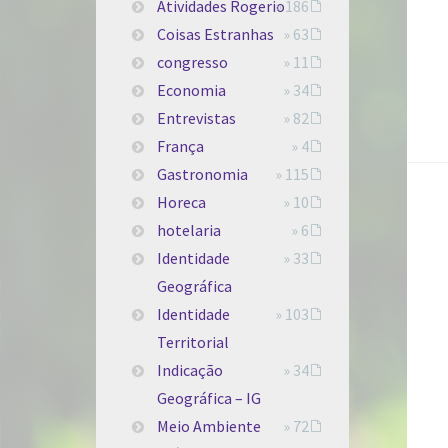
Atividades Rogerio
» 186
Coisas Estranhas
» 63
congresso
» 11
Economia
» 34
Entrevistas
» 82
França
» 4
Gastronomia
» 115
Horeca
» 10
hotelaria
» 6
Identidade
» 33
Geográfica
Identidade
» 103
Territorial
Indicação
» 34
Geográfica – IG
Meio Ambiente
» 72