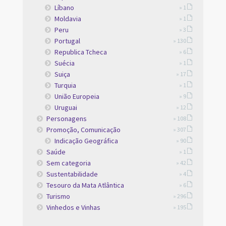
Líbano
» 1
Moldavia
» 1
Peru
» 3
Portugal
» 130
Republica Tcheca
» 6
Suécia
» 1
Suiça
» 17
Turquia
» 1
União Europeia
» 9
Uruguai
» 12
Personagens
» 108
Promoção, Comunicação
» 307
Indicação Geográfica
» 90
Saúde
» 1
Sem categoria
» 42
Sustentabilidade
» 4
Tesouro da Mata Atlântica
» 6
Turismo
» 296
Vinhedos e Vinhas
» 195