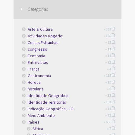
Categorias
Arte & Cultura
» 333
Atividades Rogerio
» 186
Coisas Estranhas
» 63
congresso
» 11
Economia
» 34
Entrevistas
» 82
França
» 4
Gastronomia
» 115
Horeca
» 10
hotelaria
» 6
Identidade Geográfica
» 33
Identidade Territorial
» 103
Indicação Geográfica – IG
» 34
Meio Ambiente
» 72
Países
» 665
Africa
» 7