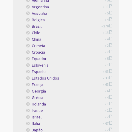
Alemanha
» 5
Argentina
» 11
Australia
» 5
Belgica
» 4
Brasil
» 270
Chile
» 13
China
» 4
Crimeia
» 2
Croacia
» 2
Equador
» 5
Eslovenia
» 1
Espanha
» 93
Estados Unidos
» 33
França
» 63
Georgia
» 6
Grécia
» 4
Holanda
» 1
Iraque
» 1
Israel
» 2
Italia
» 67
Japão
» 2