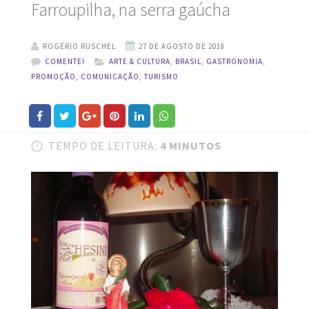
Farroupilha, na serra gaúcha
ROGÉRIO RUSCHEL
COMENTE!
ARTE & CULTURA
,
BRASIL
,
GASTRONOMIA
,
PROMOÇÃO, COMUNICAÇÃO
,
TURISMO
TEMPO DE LEITURA:
4 MINUTOS