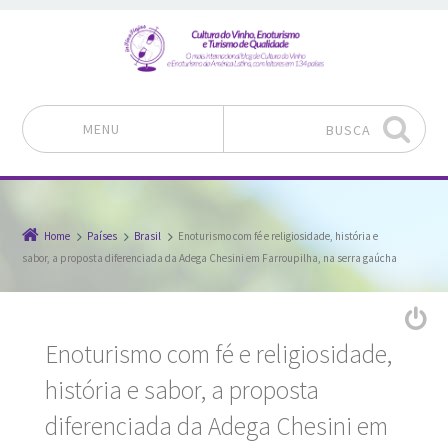
MENU
BUSCA
Pular para o conteúdo
Home
Países
Brasil
Enoturismo com fé e religiosidade, história e
sabor, a proposta diferenciada da Adega Chesini em Farroupilha, na serra gaúcha
Enoturismo com fé e religiosidade,
história e sabor, a proposta
diferenciada da Adega Chesini em