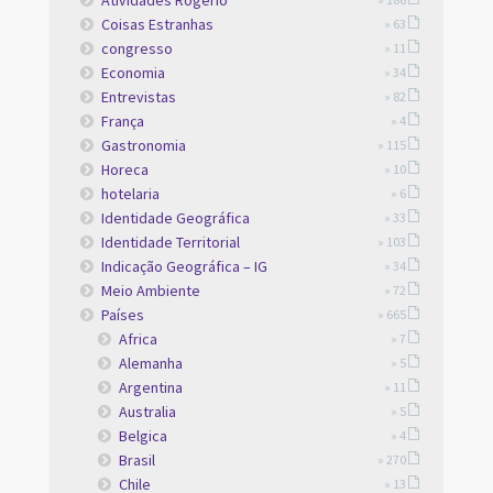
Atividades Rogerio
Coisas Estranhas
» 63
congresso
» 11
Economia
» 34
Entrevistas
» 82
França
» 4
Gastronomia
» 115
Horeca
» 10
hotelaria
» 6
Identidade Geográfica
» 33
Identidade Territorial
» 103
Indicação Geográfica – IG
» 34
Meio Ambiente
» 72
Países
» 665
Africa
» 7
Alemanha
» 5
Argentina
» 11
Australia
» 5
Belgica
» 4
Brasil
» 270
Chile
» 13