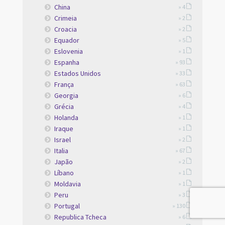
China
» 4
Crimeia
» 2
Croacia
» 2
Equador
» 5
Eslovenia
» 1
Espanha
» 93
Estados Unidos
» 33
França
» 63
Georgia
» 6
Grécia
» 4
Holanda
» 1
Iraque
» 1
Israel
» 2
Italia
» 67
Japão
» 2
Líbano
» 1
Moldavia
» 1
Peru
» 3
Portugal
» 130
Republica Tcheca
» 6