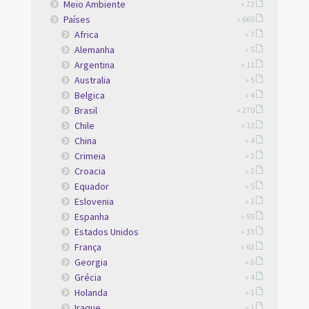
Meio Ambiente
» 72
Países
» 665
Africa
» 7
Alemanha
» 5
Argentina
» 11
Australia
» 5
Belgica
» 4
Brasil
» 270
Chile
» 13
China
» 4
Crimeia
» 2
Croacia
» 2
Equador
» 5
Eslovenia
» 1
Espanha
» 93
Estados Unidos
» 33
França
» 63
Georgia
» 6
Grécia
» 4
Holanda
» 1
Iraque
» 1