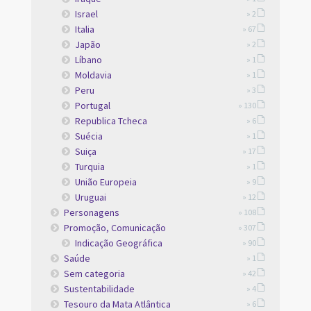
Israel
» 2
Italia
» 67
Japão
» 2
Líbano
» 1
Moldavia
» 1
Peru
» 3
Portugal
» 130
Republica Tcheca
» 6
Suécia
» 1
Suiça
» 17
Turquia
» 1
União Europeia
» 9
Uruguai
» 12
Personagens
» 108
Promoção, Comunicação
» 307
Indicação Geográfica
» 90
Saúde
» 1
Sem categoria
» 42
Sustentabilidade
» 4
Tesouro da Mata Atlântica
» 6