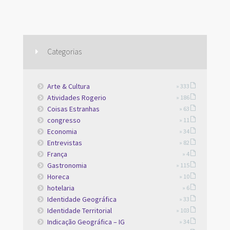
Categorias
Arte & Cultura
» 333
Atividades Rogerio
» 186
Coisas Estranhas
» 63
congresso
» 11
Economia
» 34
Entrevistas
» 82
França
» 4
Gastronomia
» 115
Horeca
» 10
hotelaria
» 6
Identidade Geográfica
» 33
Identidade Territorial
» 103
Indicação Geográfica – IG
» 34