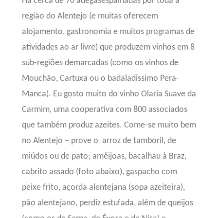
Há cerca de
70 adegasespalhadas por toda a
região do Alentejo (e muitas oferecem
alojamento, gastronomia e muitos programas de
atividades ao ar livre) que produzem vinhos em
8
sub-regiões demarcadas (como os vinhos de
Mouchão, Cartuxa ou o badaladissimo Pera-
Manca). Eu gosto muito do vinho Olaria Suave da
Carmim, uma cooperativa com 800 associados
que também produz azeites. Come-se muito bem
no Alentejo – prove o
arroz de tamboril, de
miúdos ou de pato; amêijoas, bacalhau à Braz,
cabrito assado (foto abaixo), gaspacho com
peixe frito, açorda alentejana (sopa azeiteira),
pão alentejano, perdiz estufada,
além de queijos