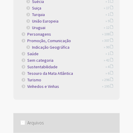
Suécia
» 1
Suiça
» 17
Turquia
» 1
União Europeia
» 9
Uruguai
» 12
Personagens
» 108
Promoção, Comunicação
» 307
Indicação Geográfica
» 90
Saúde
» 1
Sem categoria
» 42
Sustentabilidade
» 4
Tesouro da Mata Atlântica
» 6
Turismo
» 296
Vinhedos e Vinhas
» 195
Arquivos