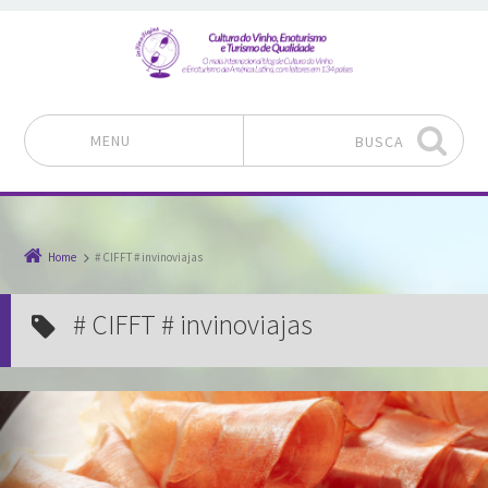
MENU
BUSCA
Pular para o conteúdo
Home
# CIFFT # invinoviajas
# CIFFT # invinoviajas