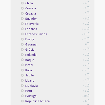
China
» 4
Crimeia
» 2
Croacia
» 2
Equador
» 5
Eslovenia
» 1
Espanha
» 93
Estados Unidos
» 33
França
» 63
Georgia
» 6
Grécia
» 4
Holanda
» 1
Iraque
» 1
Israel
» 2
Italia
» 67
Japão
» 2
Líbano
» 1
Moldavia
» 1
Peru
» 3
Portugal
» 130
Republica Tcheca
» 6