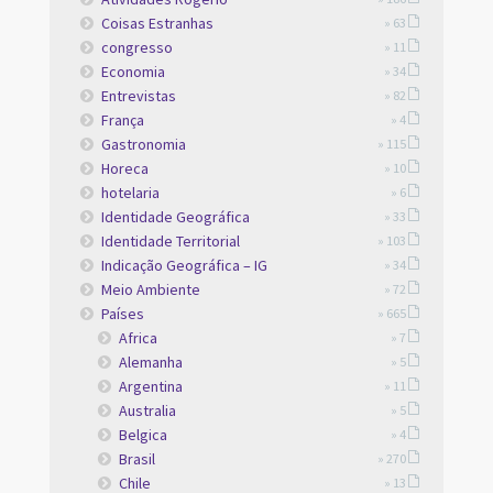
Coisas Estranhas
» 63
congresso
» 11
Economia
» 34
Entrevistas
» 82
França
» 4
Gastronomia
» 115
Horeca
» 10
hotelaria
» 6
Identidade Geográfica
» 33
Identidade Territorial
» 103
Indicação Geográfica – IG
» 34
Meio Ambiente
» 72
Países
» 665
Africa
» 7
Alemanha
» 5
Argentina
» 11
Australia
» 5
Belgica
» 4
Brasil
» 270
Chile
» 13