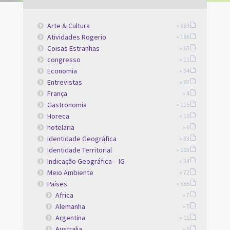
Arte & Cultura
» 333
Atividades Rogerio
» 186
Coisas Estranhas
» 63
congresso
» 11
Economia
» 34
Entrevistas
» 82
França
» 4
Gastronomia
» 115
Horeca
» 10
hotelaria
» 6
Identidade Geográfica
» 33
Identidade Territorial
» 103
Indicação Geográfica – IG
» 34
Meio Ambiente
» 72
Países
» 665
Africa
» 7
Alemanha
» 5
Argentina
» 11
Australia
» 5