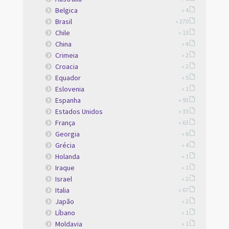
Belgica
» 4
Brasil
» 270
Chile
» 13
China
» 4
Crimeia
» 2
Croacia
» 2
Equador
» 5
Eslovenia
» 1
Espanha
» 93
Estados Unidos
» 33
França
» 63
Georgia
» 6
Grécia
» 4
Holanda
» 1
Iraque
» 1
Israel
» 2
Italia
» 67
Japão
» 2
Líbano
» 1
Moldavia
» 1