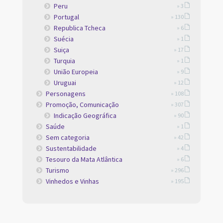
Peru
» 3
Portugal
» 130
Republica Tcheca
» 6
Suécia
» 1
Suiça
» 17
Turquia
» 1
União Europeia
» 9
Uruguai
» 12
Personagens
» 108
Promoção, Comunicação
» 307
Indicação Geográfica
» 90
Saúde
» 1
Sem categoria
» 42
Sustentabilidade
» 4
Tesouro da Mata Atlântica
» 6
Turismo
» 296
Vinhedos e Vinhas
» 195