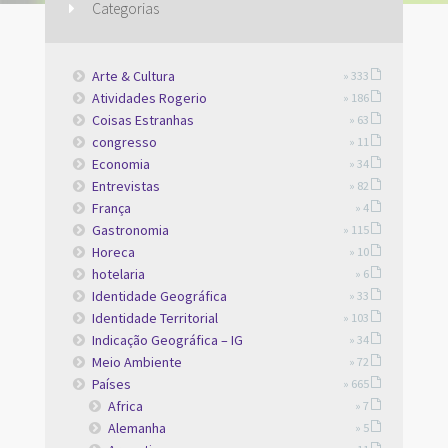
Categorias
Arte & Cultura
» 333
Atividades Rogerio
» 186
Coisas Estranhas
» 63
congresso
» 11
Economia
» 34
Entrevistas
» 82
França
» 4
Gastronomia
» 115
Horeca
» 10
hotelaria
» 6
Identidade Geográfica
» 33
Identidade Territorial
» 103
Indicação Geográfica – IG
» 34
Meio Ambiente
» 72
Países
» 665
Africa
» 7
Alemanha
» 5