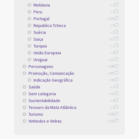
Moldavia
» 1
Peru
» 3
Portugal
» 130
Republica Tcheca
» 6
Suécia
» 1
Suiça
» 17
Turquia
» 1
União Europeia
» 9
Uruguai
» 12
Personagens
» 108
Promoção, Comunicação
» 307
Indicação Geográfica
» 90
Saúde
» 1
Sem categoria
» 42
Sustentabilidade
» 4
Tesouro da Mata Atlântica
» 6
Turismo
» 296
Vinhedos e Vinhas
» 195