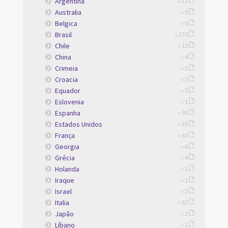
Argentina
» 11
Australia
» 5
Belgica
» 4
Brasil
» 270
Chile
» 13
China
» 4
Crimeia
» 2
Croacia
» 2
Equador
» 5
Eslovenia
» 1
Espanha
» 93
Estados Unidos
» 33
França
» 63
Georgia
» 6
Grécia
» 4
Holanda
» 1
Iraque
» 1
Israel
» 2
Italia
» 67
Japão
» 2
Líbano
» 1