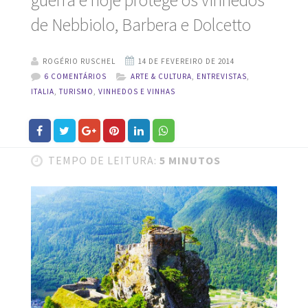
guerra e hoje protege os vinhedos
de Nebbiolo, Barbera e Dolcetto
ROGÉRIO RUSCHEL
6 COMENTÁRIOS
ARTE & CULTURA
,
ENTREVISTAS
,
ITALIA
,
TURISMO
,
VINHEDOS E VINHAS
TEMPO DE LEITURA:
5 MINUTOS