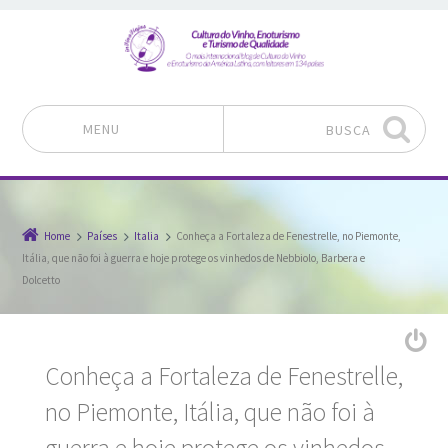
MENU
BUSCA
Pular para o conteúdo
Home
Países
Italia
Conheça a Fortaleza de Fenestrelle, no Piemonte,
Itália, que não foi à guerra e hoje protege os vinhedos de Nebbiolo, Barbera e
Dolcetto
Conheça a Fortaleza de Fenestrelle,
no Piemonte, Itália, que não foi à