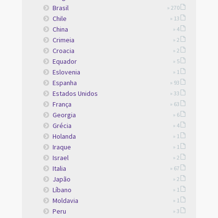
Brasil
» 270
Chile
» 13
China
» 4
Crimeia
» 2
Croacia
» 2
Equador
» 5
Eslovenia
» 1
Espanha
» 93
Estados Unidos
» 33
França
» 63
Georgia
» 6
Grécia
» 4
Holanda
» 1
Iraque
» 1
Israel
» 2
Italia
» 67
Japão
» 2
Líbano
» 1
Moldavia
» 1
Peru
» 3