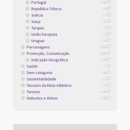
Portugal
» 130
Republica Tcheca
» 6
Suécia
» 1
Suiça
» 17
Turquia
» 1
União Europeia
» 9
Uruguai
» 12
Personagens
» 108
Promoção, Comunicação
» 307
Indicação Geográfica
» 90
Saúde
» 1
Sem categoria
» 42
Sustentabilidade
» 4
Tesouro da Mata Atlântica
» 6
Turismo
» 296
Vinhedos e Vinhas
» 195