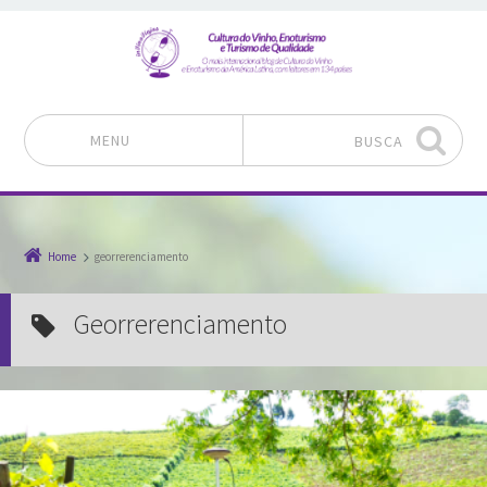
MENU
BUSCA
Pular para o conteúdo
Home
georrerenciamento
georrerenciamento