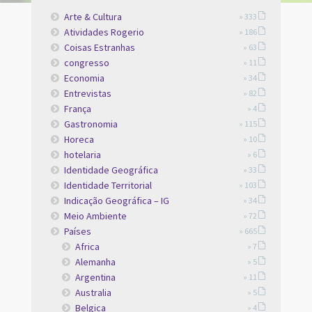
Arte & Cultura
» 333
Atividades Rogerio
» 186
Coisas Estranhas
» 63
congresso
» 11
Economia
» 34
Entrevistas
» 82
França
» 4
Gastronomia
» 115
Horeca
» 10
hotelaria
» 6
Identidade Geográfica
» 33
Identidade Territorial
» 103
Indicação Geográfica – IG
» 34
Meio Ambiente
» 72
Países
» 665
Africa
» 7
Alemanha
» 5
Argentina
» 11
Australia
» 5
Belgica
» 4